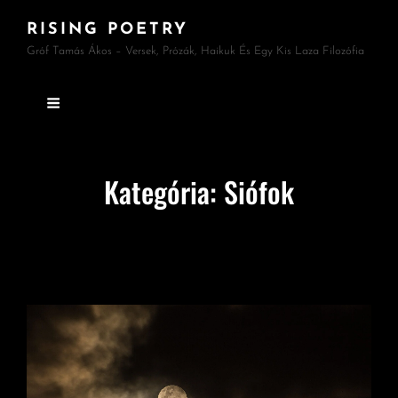
RISING POETRY
Gróf Tamás Ákos – Versek, Prózák, Haikuk És Egy Kis Laza Filozófia
Kategória:
Siófok