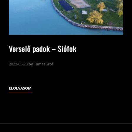
Verselő padok – Siófok
2023-05-23
by
TamasGrof
VERSELŐ
ELOLVASOM
PADOK
–
SIÓFOK