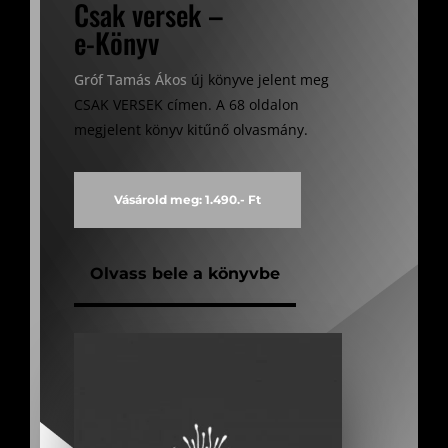
Csak versek –
e-Könyv
Gróf Tamás Ákos
új könyve jelent meg
CSAK VERSEK címen. A 68 oldalon
megjelent könyv kitűnő olvasmány.
Vásárold meg: 1.490.- Ft
Olvass bele a könyvbe