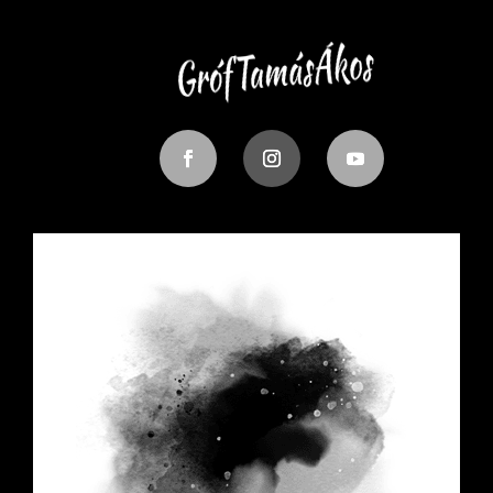
GrófTamásÁkos