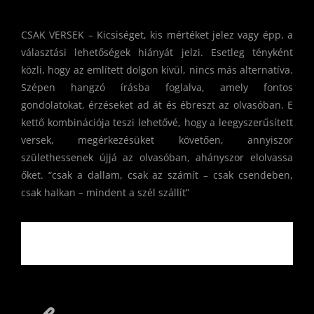
CSAK VERSEK – Kicsiséget, kis mértéket jelez vagy épp, a
választási lehetőségek hiányát jelzi. Esetleg tényként
közli, hogy az említett dolgon kívül, nincs más alternatíva.
Szépen hangzó írásba foglalva, amely fontos
gondolatokat, érzéseket ad át és ébreszt az olvasóban. E
kettő kombinációja teszi lehetővé, hogy a leegyszerűsített
versek, megérkezésüket követően, annyiszor
születhessenek újjá az olvasóban, ahányszor elolvassa
őket. “csak a dallam, csak az számít – csak csendeben,
csak halkan – mindent a szél szállít”