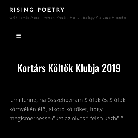
RISING POETRY
Gróf Tamás Ákos – Versek, Prózák, Haikuk És Egy Kis Laza Filozófia
Kortárs Költők Klubja 2019
…mi lenne, ha összehoznám Siófok és Siófok
környékén élő, alkotó költőket, hogy
megismerhesse őket az olvasó “első kézből”…