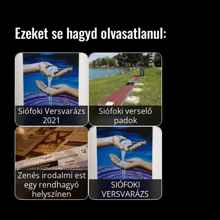
Ezeket se hagyd olvasatlanul:
Siófoki Versvarázs
Siófoki verselő
2021
padok
Zenés irodalmi est
egy rendhagyó
SIÓFOKI
helyszínen
VERSVARÁZS