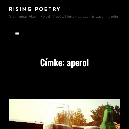
RISING POETRY
Gróf Tamás Ákos – Versek, Prózák, Haikuk És Egy Kis Laza Filozófia
Címke:
aperol