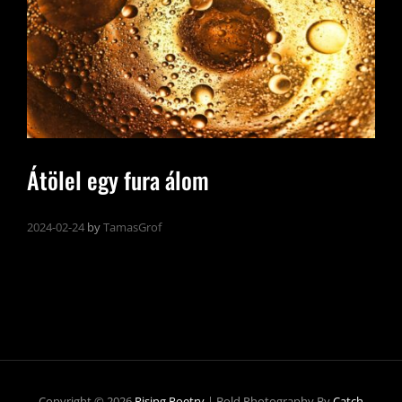
Átölel egy fura álom
2024-02-24
by
TamasGrof
Copyright © 2026
Rising Poetry
|
Bold Photography By
Catch