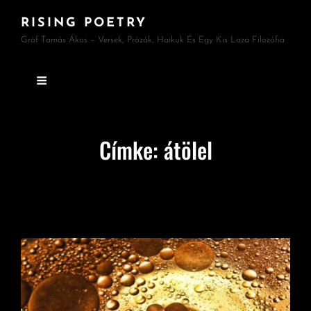
RISING POETRY
Gróf Tamás Ákos – Versek, Prózák, Haikuk És Egy Kis Laza Filozófia
Címke:
átölel