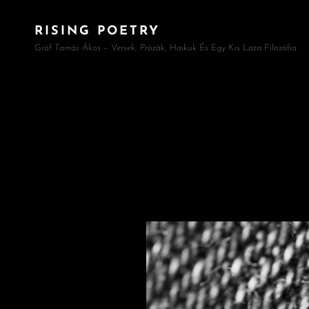
RISING POETRY
Gróf Tamás Ákos – Versek, Prózák, Haikuk És Egy Kis Laza Filozófia