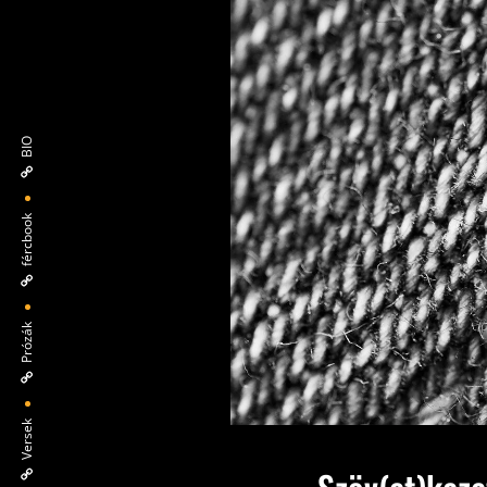
BIO
fércbook
Prózák
Versek