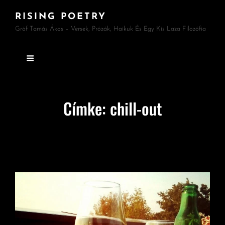
RISING POETRY
Gróf Tamás Ákos – Versek, Prózák, Haikuk És Egy Kis Laza Filozófia
Címke:
chill-out