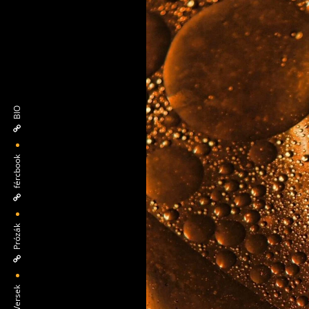
BIO
fércbook
Prózák
Versek