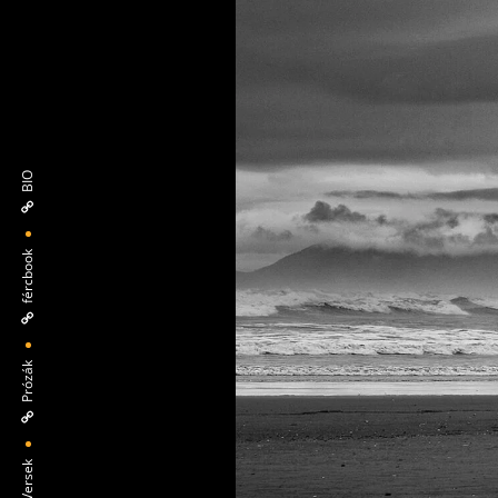
BIO
fércbook
Prózák
Versek