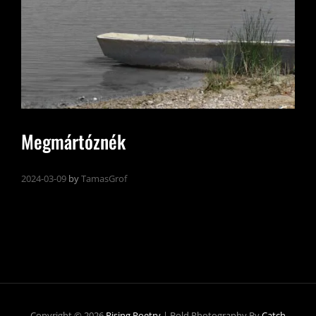
Megmártóznék
2024-03-09
by
TamasGrof
Copyright © 2026
Rising Poetry
|
Bold Photography By
Catch