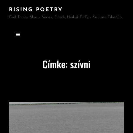
RISING POETRY
Gróf Tamás Ákos – Versek, Prózák, Haikuk És Egy Kis Laza Filozófia
Címke:
szívni