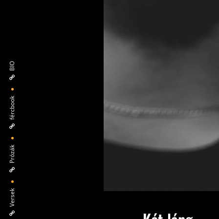
BIO
fércbook
Prózák
Versek