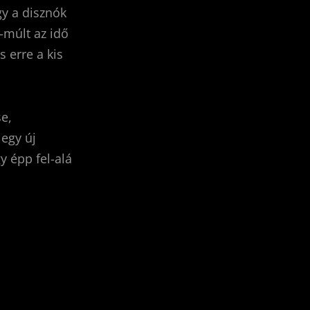
gy a disznók
-múlt az idő
 erre a kis
e,
 egy új
y épp fel-alá