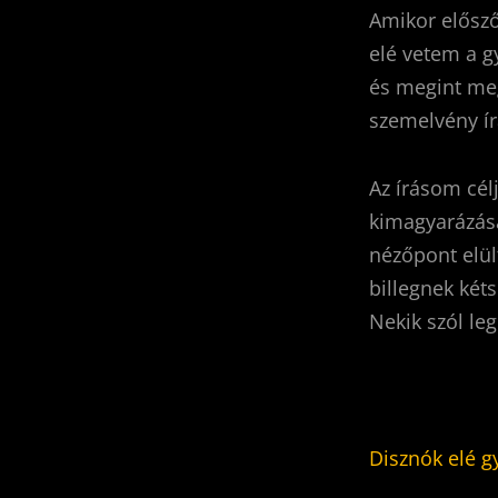
Amikor elősző
elé vetem a g
és megint meg
szemelvény í
Az írásom cél
kimagyarázása
nézőpont elül
billegnek két
Nekik szól le
Disznók elé g