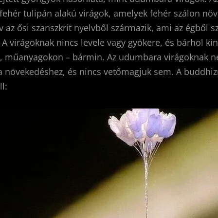
 fehér tulipán alakú virágok, amelyek fehér szálon nö
az ősi szanszkrit nyelvből származik, ami az égből 
. A virágoknak nincs levele vagy gyökere, és bárhol ki
, műanyagokon – bármin. Az udumbara virágoknak 
j a növekedéshez, és nincs vetőmagjuk sem. A buddhi
l: