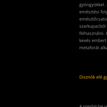
gyöngyökkel. 
emésztési fol
emésztőcsator
szarkupacból 
felhasználni.
kevés embert 
metaforát alk
Disznók elé 
A pigshit-be 