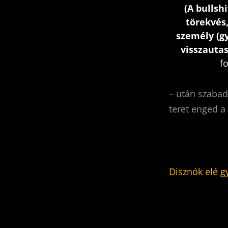
(
A bullsh
törekvés,
személy (g
visszautas
f
– után szaba
teret enged a
Disznók elé g