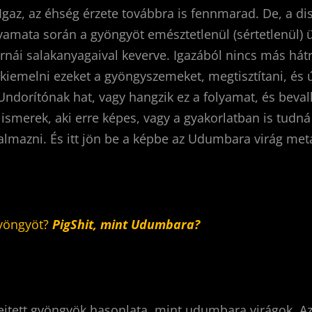
Igaz, az éhség érzete továbbra is fennmarad. De, a di
yamata során a gyöngyöt emésztetlenül (sértetlenül) ür
nái salakanyagaival keverve. Igazából nincs más hátr
kiemelni ezeket a gyöngyszemeket, megtisztítani, és 
 Undorítónak hat, vagy hangzik ez a folyamat, és beval
ismerek, aki erre képes, vagy a gyakorlatban is tudná 
almazni. És itt jön be a képbe az Udumbara virág met
gyöngyöt?
PigShit, mint Udumbara?
rejtett gyöngyök hasonlata, mint udumbara virágok. 