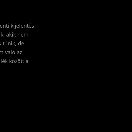
nti kijelentés
ak, akik nem
 tűnik, de
m való az
lék között a