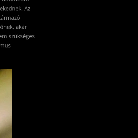
vekednek. Az
származó
nőnek, akár
nem szükséges
zmus