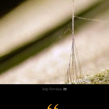
kép forrása:
itt