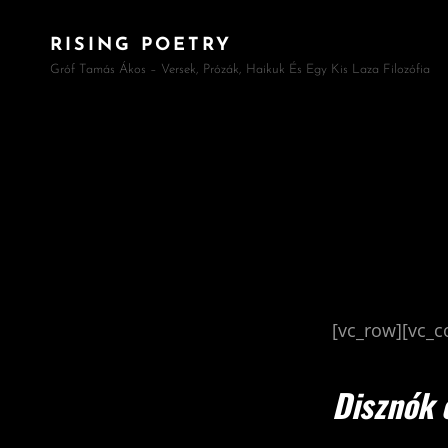
RISING POETRY
Gróf Tamás Ákos – Versek, Prózák, Haikuk És Egy Kis Laza Filozófia
[vc_row][vc_
Disznók 