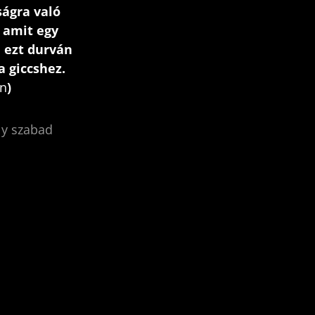
ságra való
, amit egy
 ezt durván
a giccshez.
gn
)
ly szabad