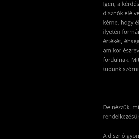
Igen, a kérdé
disznók elé v
kérne, hogy é
ilyetén formá
értékét, éhség
amikor észrev
fordulnak. Mi
tudunk szórni
De nézzük, mi
rendelkezésü
A disznó gyom