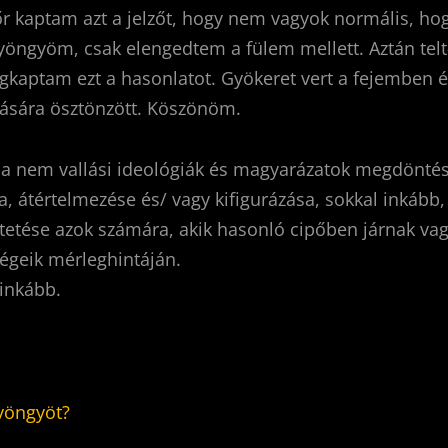
r kaptam azt a jelzőt, hogy nem vagyok normális, ho
yöngyöm, csak elengedtem a fülem mellett. Aztán telt
kaptam ezt a hasonlatot. Gyökeret vert a fejemben és
rására ösztönzött. Köszönöm.
ja nem vallási ideológiák és magyarázatok megdöntés
, átértelmezése és/ vagy kifigurázása, sokkal inkább,
tetése azok számára, akik hasonló cipőben járnak vag
ségeik mérleghintáján.
ginkább.
yöngyöt?