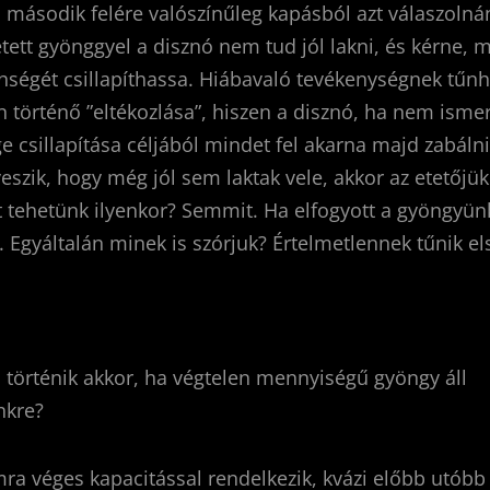
s második felére valószínűleg kapásból azt válaszoln
etett gyönggyel a disznó nem tud jól lakni, és kérne, 
hségét csillapíthassa. Hiábavaló tevékenységnek tűn
n történő ”eltékozlása”, hiszen a disznó, ha nem ismer
e csillapítása céljából mindet fel akarna majd zabálni
eszik, hogy még jól sem laktak vele, akkor az etetőjük
t tehetünk ilyenkor? Semmit. Ha elfogyott a gyöngyü
. Egyáltalán minek is szórjuk? Értelmetlennek tűnik el
 történik akkor, ha végtelen mennyiségű gyöngy áll
nkre?
ra véges kapacitással rendelkezik, kvázi előbb utóbb e