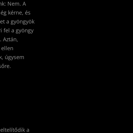
ánk: Nem. A
még kérne, és
het a gyöngyök
i fel a gyöngy
. Aztán,
 ellen
nk, úgysem
sőre.
ltelítődik a