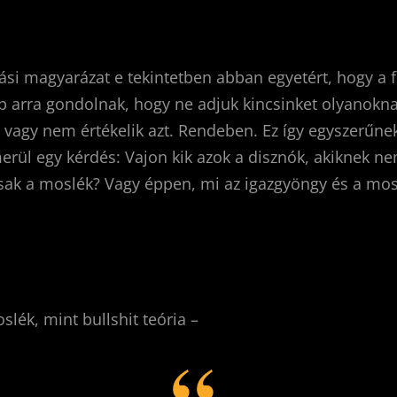
lási magyarázat e tekintetben abban egyetért, hogy a fe
bb arra gondolnak, hogy ne adjuk kincsinket olyanokn
vagy nem értékelik azt. Rendeben. Ez így egyszerűnek
erül egy kérdés: Vajon kik a­zok a disznók, akiknek ne
sak a mos­lék? Vagy éppen, mi az igazgyöngy és a mos
oslék, mint bullshit teória –