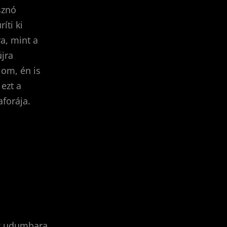
sznó
íti ki
a, mint a
újra
lom, én is
ezt a
aforája.
Az udumbara