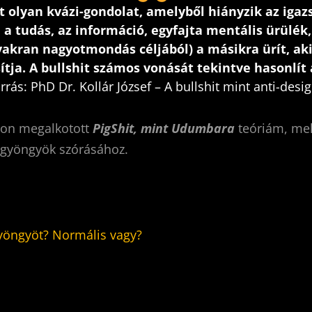
it olyan kvázi-gondolat, amelyből hiányzik az igaz
 a tudás, az információ, egyfajta mentális ürülék
yakran nagyotmondás céljából) a másikra ürít, aki
ítja. A bullshit számos vonását tekintve hasonlít 
orrás:
PhD Dr. Kollár József – A bullshit mint anti-desi
don megalkotott
PigShit, mint Udumbara
teóriám, me
 gyöngyök szórásához.
yöngyöt? Normális vagy?