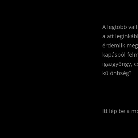
A legtöbb val
alatt leginká
érdemlik meg 
kapásból felm
igazgyöngy, c
különbség?
Itt lép be a m