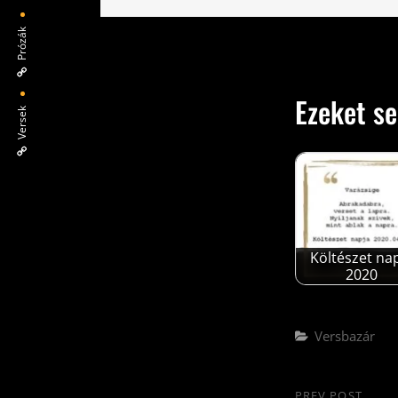
Prózák
Ezeket se
Versek
Költészet na
2020
Categories
Versbazár
PREV POST