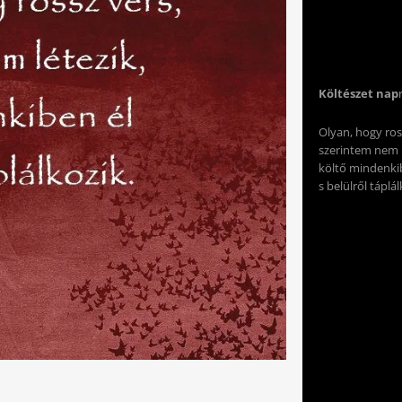
Költészet nap
Olyan, hogy ros
szerintem nem l
költő mindenki
s belülről táplál