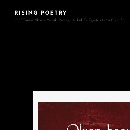
RISING POETRY
Gróf Tamás Ákos – Versek, Prózák, Haikuk És Egy Kis Laza Filozófia