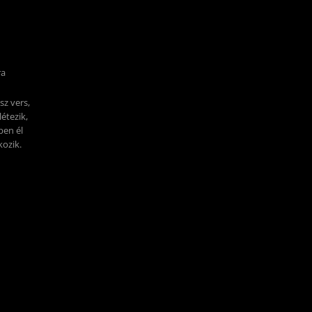
ra
sz vers,
étezik,
ben él
kozik.