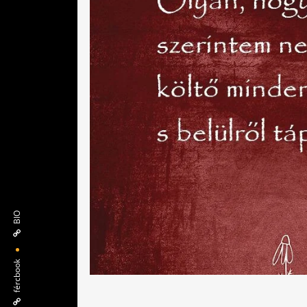
BIO
fércbook