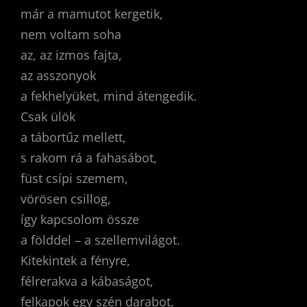
már a mamutot kergetik,
nem voltam soha
az, az izmos fajta,
az asszonyok
a fekhelyüket, mind átengedik.
Csak ülök
a tábortűz mellett,
s rakom rá a fahasábot,
füst csípi szemem,
vörösen csillog,
így kapcsolom össze
a földdel – a szellemvilágot.
Kitekintek a fényre,
félrerakva a kábaságot,
felkapok egy szén darabot,