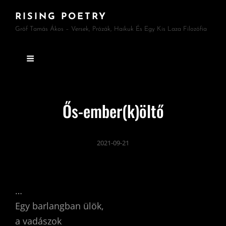
RISING POETRY
Gróf Tamás Ákos – Versek, Prózák, Haikuk És Egy Kis Laza Filozófia
Ős-ember(k)öltő
2021-09-21
…
Egy barlangban ülök,
a vadászok