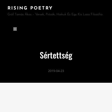
RISING POETRY
Gróf Tamás Ákos – Versek, Prózák, Haikuk És Egy Kis Laza Filozófia
Sértettség
2019-04-23