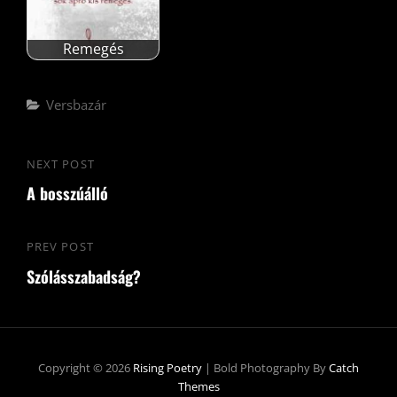
Remegés
Categories
Versbazár
Bejegyzés
NEXT POST
Next
navigáció
A bosszúálló
Post
PREV POST
Previous
Szólásszabadság?
Post
Copyright © 2026
Rising Poetry
|
Bold Photography By
Catch
Themes