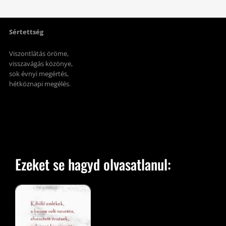
Sértettség
Viszontlátás öröme,
visszavágás közönye,
sok évnyi megértés,
hétköznapi megélés.
Ezeket se hagyd olvasatlanul: