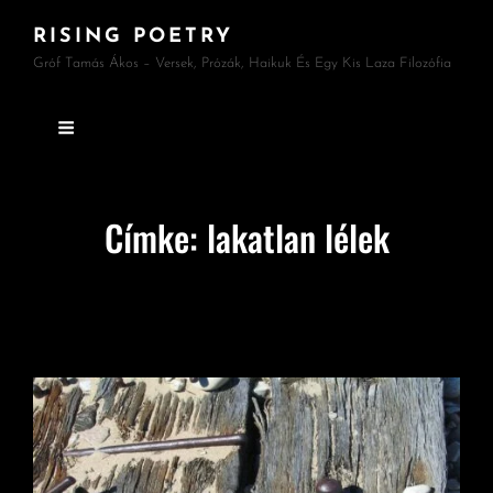
RISING POETRY
Gróf Tamás Ákos – Versek, Prózák, Haikuk És Egy Kis Laza Filozófia
Címke:
lakatlan lélek