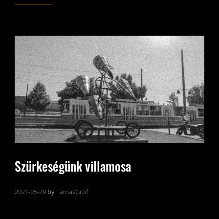
PADOK
–
SIÓFOK
Szürkeségünk villamosa
2021-05-29
by
TamasGrof