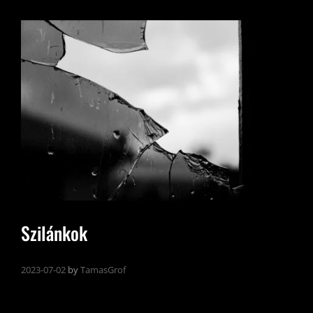
Szilánkok
2023-07-02
by
TamasGrof