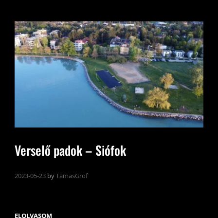
Verselő padok – Siófok
2023-05-23
by
TamasGrof
VERSELŐ
ELOLVASOM