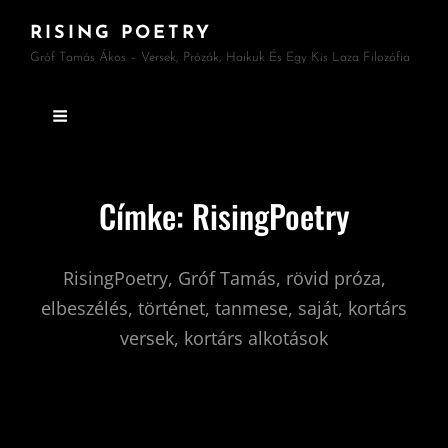
RISING POETRY
Gróf Tamás Ákos – Versek, Prózák, Haikuk És Egy Kis Laza Filozófia
Címke:
RisingPoetry
RisingPoetry, Gróf Tamás, rövid próza,
elbeszélés, történet, tanmese, saját, kortárs
versek, kortárs alkotások