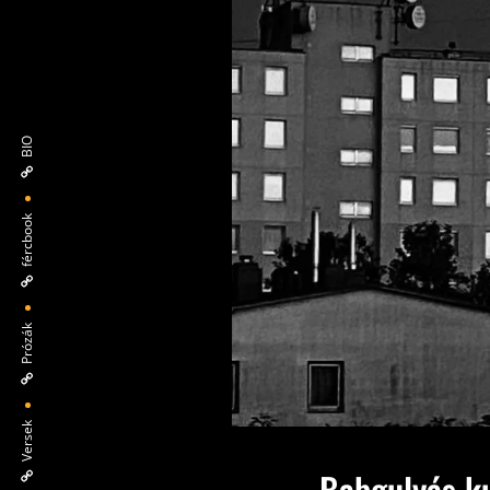
BIO
fércbook
Prózák
Versek
Babgulyás ku