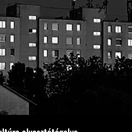
ltúra olvasztótégelye