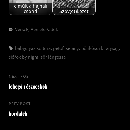
elmúlt a hajnali
csönd
Szöv(et)kezet
Categories
Versek
,
VerselőPadok
Tags,
babgulyás kultúra
,
petőfi sétány
,
pünkösdi királyság
,
siófok by night
,
sör léngossal
Bejegyzés
NEXT POST
Next
navigáció
lebegő részecskék
Post
PREV POST
Previous
hordalék
Post