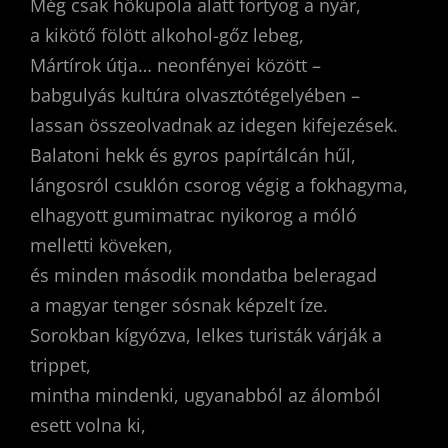
Még csak hőkupola alatt fortyog a nyár,
a kikötő fölött alkohol-gőz lebeg,
Mártírok útja… neonfényei között –
babgulyás kultúra olvasztótégelyében –
lassan összeolvadnak az idegen kifejezések.
Balatoni hekk és gyros papírtálcán hűl,
lángosról csuklón csorog végig a fokhagyma,
elhagyott gumimatrac nyikorog a móló
melletti köveken,
és minden második mondatba beleragad
a magyar tenger sósnak képzelt íze.
Sorokban kígyózva, lelkes turisták várják a
trippet,
mintha mindenki, ugyanabból az álomból
esett volna ki,