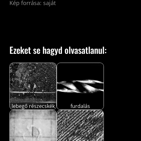
Kép forrása: saját
Ezeket se hagyd olvasatlanul:
lebegő részecskék
furdalás