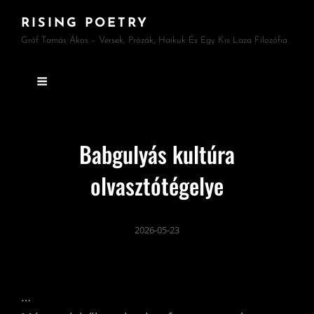
RISING POETRY
Gróf Tamás Ákos – Versek, Prózák, Haikuk És Egy Kis Laza Filozófia
Babgulyás kultúra
olvasztótégelye
2026-05-23
…