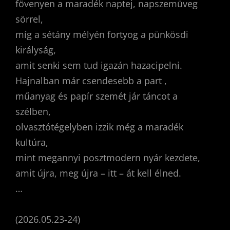
fövenyen a maradék naptej, napszemüveg
sörrel,
míg a sétány mélyén fortyog a pünkösdi
királyság,
amit senki sem tud igazán hazacipelni.
Hajnalban már csendesebb a part ,
műanyag és papír szemét jár táncot a
szélben,
olvasztótégelyben izzik még a maradék
kultúra,
mint megannyi posztmodern nyár kezdete,
amit újra, meg újra – itt – át kell élned.
…
(2026.05.23-24)