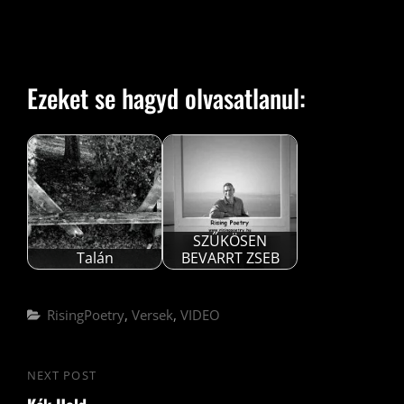
Ezeket se hagyd olvasatlanul:
SZŰKÖSEN
Talán
BEVARRT ZSEB
Categories
RisingPoetry
,
Versek
,
VIDEO
Bejegyzés
NEXT POST
Next