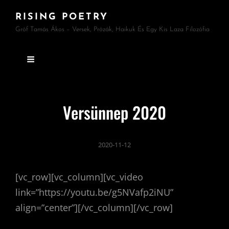
RISING POETRY
Gróf Tamás Ákos – Versek, Prózák, Haikuk És Egy Kis Laza Filozófia
Versünnep 2020
2020-11-12
[vc_row][vc_column][vc_video
link=”https://youtu.be/g5NVafp2iNU”
align=”center”][/vc_column][/vc_row]