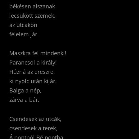
békésen alszanak
lecsukott szemek,
az utcákon
félelem jár.
Maszkra fel mindenki!
Parancsol a király!
Húzná az ereszre,
ki nyolc után kijár.
Balga a nép,
zárva a bár.
Csendesek az utcák,
csendesek a terek,
Á pontból Bé pontba,