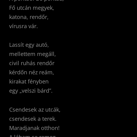
Fő utcán megyek,
katona, rendőr,
vírusra vár.
Lassít egy autó,
mellettem megáll,
civil ruhás rendőr
kérdőn néz reám,
kirakat fényben
egy „velszi bárd”.
Csendesek az utcák,
csendesek a terek.
Maradjanak otthon!
A lábam se remeg,