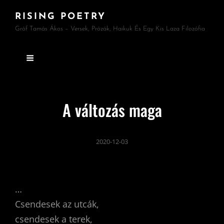
RISING POETRY
Gróf Tamás Ákos – Versek, Prózák, Haikuk És Egy Kis Laza Filozófia
A változás maga
2020-12-03
…
Csendesek az utcák,
csendesek a terek,