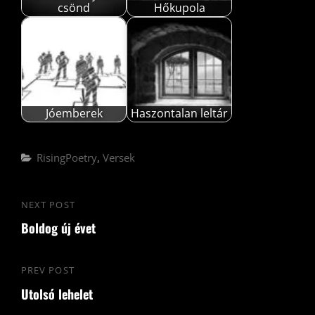
csönd
Hőkupola
Jóemberek
Haszontalan leltár
Categories
RisingPoetry
,
Versek
Bejegyzés
NEXT POST
Next
navigáció
Boldog új évet
Post
PREV POST
Previous
Utolsó lehelet
Post