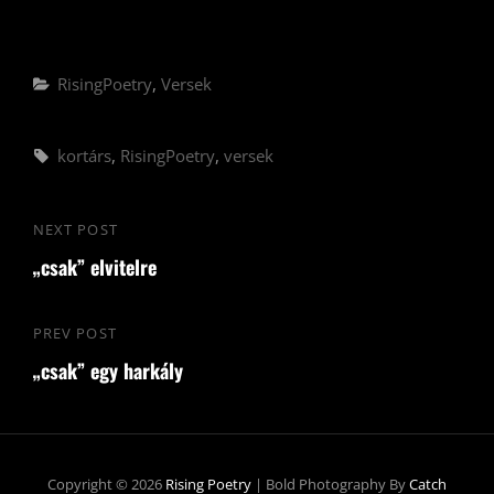
Categories
RisingPoetry
,
Versek
Tags,
kortárs
,
RisingPoetry
,
versek
Bejegyzés
NEXT POST
Next
navigáció
„csak” elvitelre
Post
PREV POST
Previous
„csak” egy harkály
Post
Copyright © 2026
Rising Poetry
|
Bold Photography By
Catch