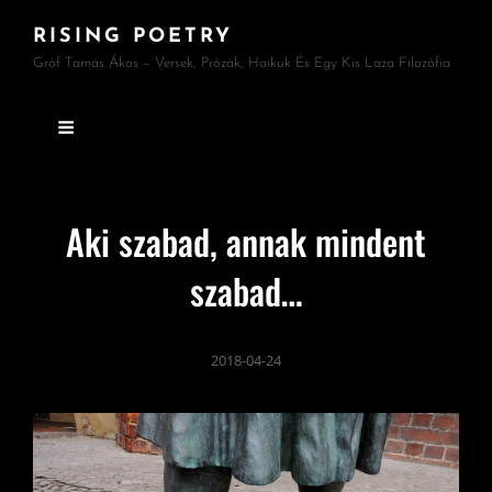
RISING POETRY
Gróf Tamás Ákos – Versek, Prózák, Haikuk És Egy Kis Laza Filozófia
Aki szabad, annak mindent
szabad…
2018-04-24