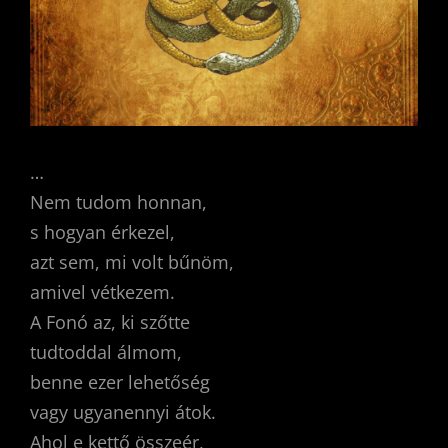
…
Nem tudom honnan,
s hogyan érkezel,
azt sem, mi volt bűnöm,
amivel vétkezem.
A Fonó az, ki szőtte
tudtoddal álmom,
benne ezer lehetőség
vagy ugyanennyi átok.
Ahol e kettő összeér,