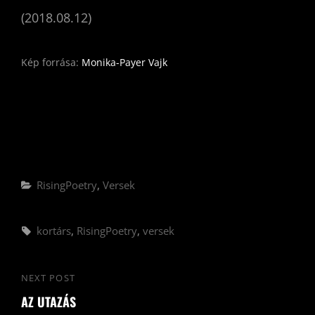
(2018.08.12)
Kép forrása:
Monika-Payer Vajk
Categories
RisingPoetry
,
Versek
Tags,
kortárs
,
RisingPoetry
,
versek
Bejegyzés
NEXT POST
Next
navigáció
AZ UTAZÁS
Post