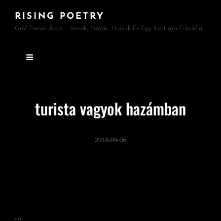
RISING POETRY
Gróf Tamás Ákos – Versek, Prózák, Haikuk És Egy Kis Laza Filozófia
turista vagyok hazámban
2018-09-06
…