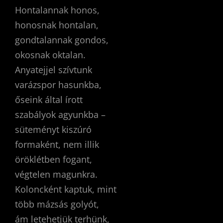
Hontalannak honos,
honosnak hontalan,
gondtalannak gondos,
okosnak oktalan.
Anyatejjel szívtunk
varázspor hasunkba,
őseink által írott
szabályok agyunkba –
süteményt kiszúró
formaként, nem illik
öröklétben fogant,
végtelen magunkra.
Koloncként kaptuk, mint
több mázsás golyót,
ám letehetjük terhünk,