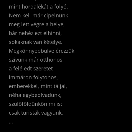
mint hordalékát a folyó.
Nem kell már cipelnünk
meg lett végre a helye,
bár nehéz ezt elhinni,
sokaknak van kételye.
Megkönnyebbülve érezzük
szívünk már otthonos,
a feléledt szeretet
immáron folytonos,
emberekkel, mint tájjal,
néha egybeolvadunk,
szülőföldünkön mi is:
csak turisták vagyunk.
…