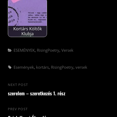
Kortárs Költők
Klubja
Categories
ESEMÉNYEK
,
RisingPoetry
,
Versek
Tags,
Események
,
kortárs
,
RisingPoetry
,
versek
Bejegyzés
NEXT POST
Next
navigáció
szerelem – szeretkezés 1. rész
Post
PREV POST
Previous