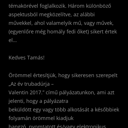
témakörével foglalkozik. Három különböző
aspektusból megközelítve, az alábbi
művekkel, ahol valamelyik mű, vagy művek,
(egyenlőre még homály fedi őket) sikert értek
el…
Kedves Tamás!
Örömmel értesítjük, hogy sikeresen szerepelt
„Az év trubadúrja –
Valentin 2017.” című pályázatunkon, ami azt
jelenti, hogy a pályázatra
beküldött egy vagy több alkotását a későbbiek
folyamán örömmel kiadjuk
hangzó, nyomtatott és/vagy elektronikus