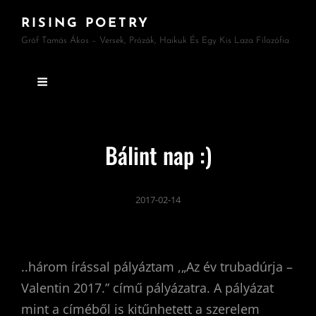
RISING POETRY
Gróf Tamás Ákos – Versek, Prózák, Haikuk És Egy Kis Laza Filozófia
Bálint nap :)
2017-02-14
..három írással pályáztam ,„Az év trubadúrja –
Valentin 2017.” című pályázatra. A pályázat
mint a címéből is kitűnhetett a szerelem