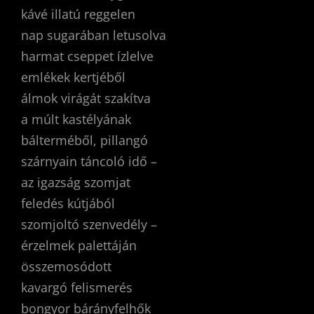
kávé illatú reggelen
nap sugarában letusolva
harmat cseppet ízlelve
emlékek kertjéből
álmok virágát szakítva
a múlt kastélyának
bálterméből, pillangó
szárnyain táncoló idő –
az igazság szomjat
feledés kútjából
szomjoltó szenvedély –
érzelmek palettáján
összemosódott
kavargó felismerés
bongyor bárányfelhők