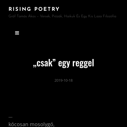
RISING POETRY
Gróf Tamás Ákos – Versek, Prózák, Haikuk És Egy Kis Laza Filozófia
„csak” egy reggel
2019-10-18
…
kócosan mosolygó,