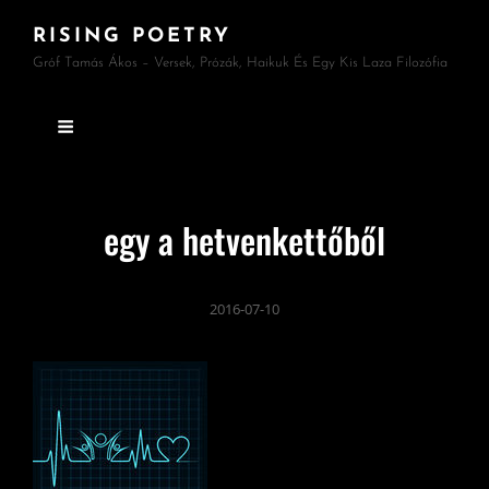
RISING POETRY
Gróf Tamás Ákos – Versek, Prózák, Haikuk És Egy Kis Laza Filozófia
egy a hetvenkettőből
2016-07-10