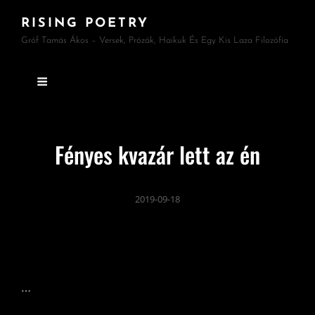
RISING POETRY
Gróf Tamás Ákos – Versek, Prózák, Haikuk És Egy Kis Laza Filozófia
Fényes kvazár lett az én
2019-09-18
…