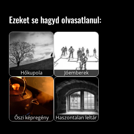
Ezeket se hagyd olvasatlanul:
Hőkupola
Jóemberek
Őszi képregény
Haszontalan leltár