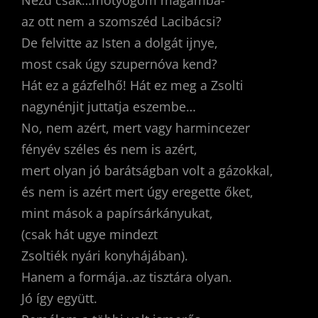
az ott nem a szomszéd Lacibácsi?
De felvitte az Isten a dolgát ijnye,
most csak úgy szupernóva kend?
Hát ez a gázfelhő! Hát ez meg a Zsolti
nagynénjit juttatja eszembe…
No, nem azért, mert vagy harmincezer
fényév széles és nem is azért,
mert olyan jó barátságban volt a gázokkal,
és nem is azért mert úgy eregette őket,
mint mások a papírsárkányukat,
(csak hát ugye mindezt
Zsoltiék nyári konyhájában).
Hanem a formája..az tisztára olyan.
Jó így együtt.