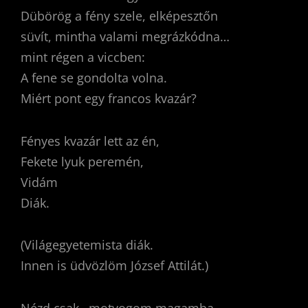
Dübörög a fény szele, elképesztőn
süvít, mintha valami megrázkódna…
mint régen a viccben:
A fene se gondolta volna.
Miért pont egy francos kvazár?
Fényes kvazár lett az én,
Fekete lyuk peremén,
Vidám
Diák.
(Világegyetemista diák.
Innen is üdvözlöm József Attilát.)
Nézd csak…motyogom magamba-