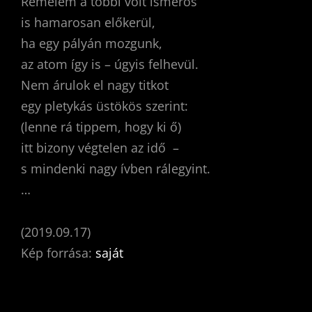
Remélem a többi volt ismerős
is hamarosan előkerül,
ha egy pályán mozgunk,
az atom így is – úgyis felhevül.
Nem árulok el nagy titkot
egy pletykás üstökös szerint:
(lenne rá tippem, hogy ki ő)
itt bizony végtelen az idő –
s mindenki nagy ívben rálegyint.
…
(2019.09.17)
Kép forrása:
saját