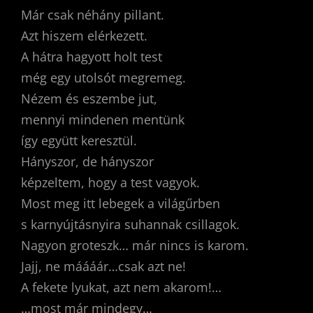
Már csak néhány pillant.
Azt hiszem elérkezett.
A hátra hagyott holt test
még egy utolsót megremeg.
Nézem és eszembe jut,
mennyi mindenen mentünk
így együtt keresztül.
Hányszor, de hányszor
képzeltem, hogy a test vagyok.
Most meg itt lebegek a világűrben
s karnyújtásnyira suhannak csillagok.
Nagyon groteszk… már nincs is karom.
Jajj, ne máááár…csak azt ne!
A fekete lyukat, azt nem akarom!…
…most már mindegy…