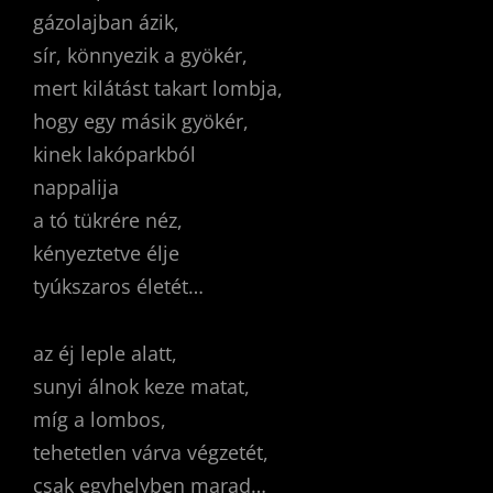
gázolajban ázik,
sír, könnyezik a gyökér,
mert kilátást takart lombja,
hogy egy másik gyökér,
kinek lakóparkból
nappalija
a tó tükrére néz,
kényeztetve élje
tyúkszaros életét…
az éj leple alatt,
sunyi álnok keze matat,
míg a lombos,
tehetetlen várva végzetét,
csak egyhelyben marad…