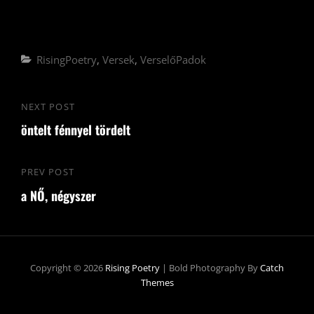
Categories
RisingPoetry
,
Versek
,
VerselőPadok
Bejegyzés
NEXT POST
Next
navigáció
öntelt fénnyel tördelt
Post
PREV POST
Previous
a NŐ, négyszer
Post
Copyright © 2026
Rising Poetry
|
Bold Photography By
Catch
Themes