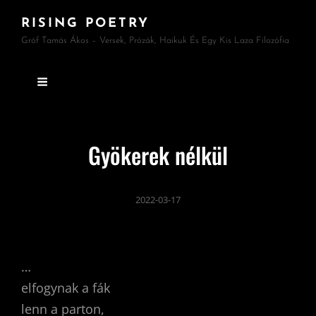
RISING POETRY
Gróf Tamás Ákos – Versek, Prózák, Haikuk És Egy Kis Laza Filozófia
Gyökerek nélkül
2022-03-17
…
elfogynak a fák
lenn a parton,