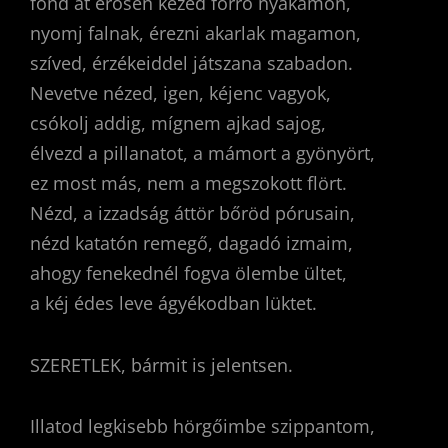
fond át erősen kezed forró nyakamon,
nyomj falnak, érezni akarlak magamon,
szíved, érzékeiddel játszana szabadon.
Nevetve nézed, igen, kéjenc vagyok,
csókolj addig, mígnem ajkad sajog,
élvezd a pillanatot, a mámort a gyönyört,
ez most más, nem a megszokott flört.
Nézd, a izzadság áttör bőröd pórusain,
nézd katatón remegő, dagadó izmaim,
ahogy fenekednél fogva ölembe ültet,
a kéj édes leve ágyékodban lüktet.
SZERETLEK, bármit is jelentsen.
Illatod legkisebb hörgőimbe szippantom,