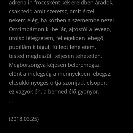
adrenalin fröccsként kék ereidben áradok,
csak tedd amit szeretsz, amit érzel,
nekem elég, ha közben a szemembe nézel.
Orrcimpámon ki-be jár, ajtóstól a levegő,
utolsó lélegzetem, fellegekben lebegő,
pupillám kitágul, fülledt leheletem,
tested megfeszül, teljesen tehetetlen.
Megborzongva kéjesen beleremegsz,
elönt a melegség a mennyekben lebegsz,
elcsukló nyögés oltja szomjad, elsöpör,
ez vagyok én, a benned élő gyönyör.
…
(2018.03.25)