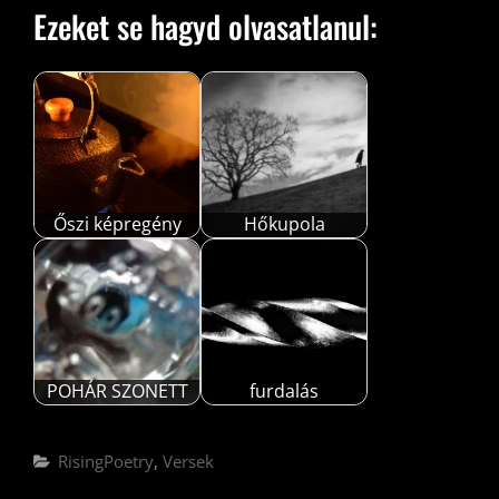
Ezeket se hagyd olvasatlanul:
Őszi képregény
Hőkupola
POHÁR SZONETT
furdalás
Categories
RisingPoetry
,
Versek