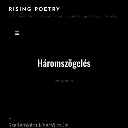
RISING POETRY
Gróf Tamás Ákos – Versek, Prózák, Haikuk És Egy Kis Laza Filozófia
Háromszögelés
2019-10-31
…
Szellemként kísértő múlt,