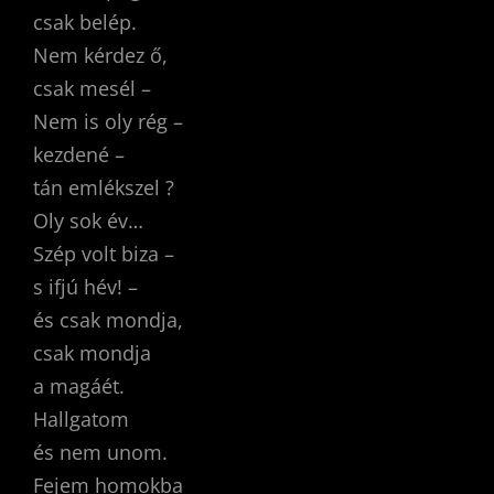
csak belép.
Nem kérdez ő,
csak mesél –
Nem is oly rég –
kezdené –
tán emlékszel ?
Oly sok év…
Szép volt biza –
s ifjú hév! –
és csak mondja,
csak mondja
a magáét.
Hallgatom
és nem unom.
Fejem homokba