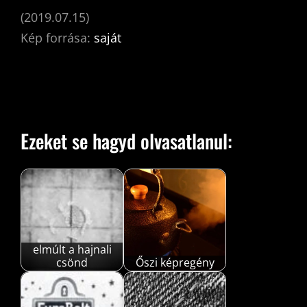
(2019.07.15)
Kép forrása:
saját
Ezeket se hagyd olvasatlanul:
elmúlt a hajnali
csönd
Őszi képregény