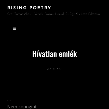
RISING POETRY
Gróf Tamás Ákos – Versek, Prózák, Haikuk És Egy Kis Laza Filozófia
Hívatlan emlék
2019-07-18
…
Nem kopogtat,