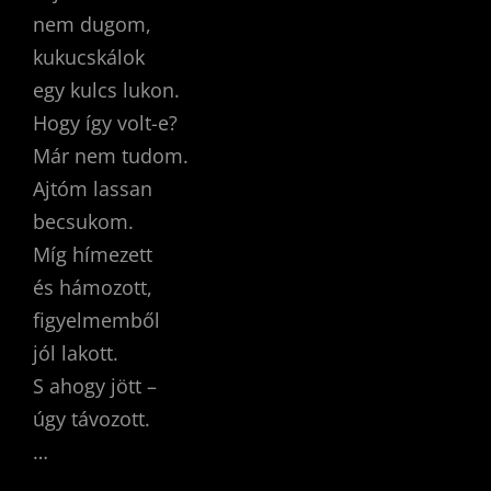
nem dugom,
kukucskálok
egy kulcs lukon.
Hogy így volt-e?
Már nem tudom.
Ajtóm lassan
becsukom.
Míg hímezett
és hámozott,
figyelmemből
jól lakott.
S ahogy jött –
úgy távozott.
…