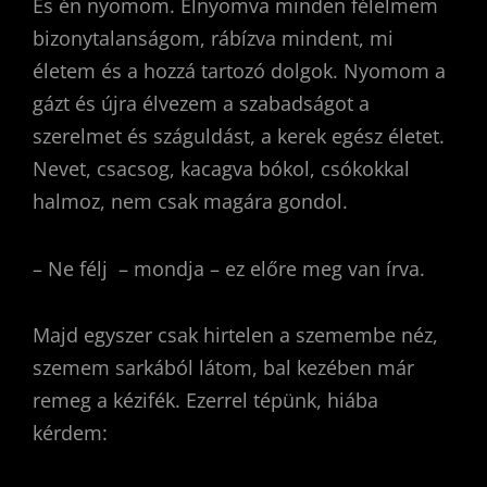
És én nyomom. Elnyomva minden félelmem
bizonytalanságom, rábízva mindent, mi
életem és a hozzá tartozó dolgok. Nyomom a
gázt és újra élvezem a szabadságot a
szerelmet és száguldást, a kerek egész életet.
Nevet, csacsog, kacagva bókol, csókokkal
halmoz, nem csak magára gondol.
– Ne félj – mondja – ez előre meg van írva.
Majd egyszer csak hirtelen a szemembe néz,
szemem sarkából látom, bal kezében már
remeg a kézifék. Ezerrel tépünk, hiába
kérdem: