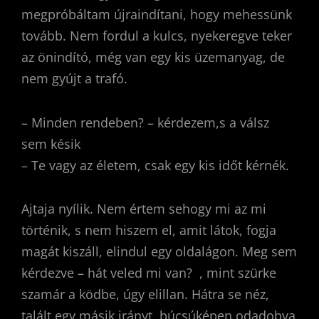
megpróbáltam újraindítani, hogy mehessünk
tovább. Nem fordul a kulcs, nyekeregve teker
az önindító, még van egy kis üzemanyag, de
nem gyújt a trafó.
– Minden rendeben? – kérdezem,s a válsz
sem késik
– Te vagy az életem, csak egy kis időt kérnék.
Ajtaja nyílik. Nem értem sehogy mi az mi
történik, s nem hiszem el, amit látok, fogja
magát kiszáll, elindul egy oldalágon. Meg sem
kérdezve – hát veled mi van? , mint szürke
szamár a ködbe, úgy elillan. Hátra se néz,
talált egy másik irányt, búcsúképen odadobva