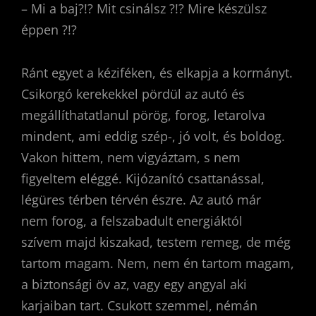
– Mi a baj?!? Mit csinálsz ?!? Mire készülsz
éppen ?!?
Ránt egyet a kéziféken, és elkapja a kormányt.
Csikorgó kerekekkel pördül az autó és
megállíthatatlanul pörög, forog, letarolva
mindent, ami eddig szép-, jó volt, és boldog.
Vakon hittem, nem vigyáztam, s nem
figyeltem eléggé. Kijózanító csattanással,
légüres térben térvén észre. Az autó már
nem forog, a felszabadult energiáktól
szívem majd kiszakad, testem remeg, de még
tartom magam. Nem, nem én tartom magam,
a biztonsági öv az, vagy egy angyal aki
karjaiban tart. Csukott szemmel, némán