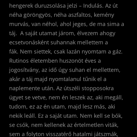
hengerek duruzsolása jelzi – Indulás. Az út
néha göröngyös, néha aszfaltos, kemény
murvás, van néhol, ahol jeges, de ma sima a
táj. A saját utamat járom, élvezem ahogy
ecsetvonásként suhannak mellettem a
fák. Nem siettek, csak lazán nyomtam a gáz.
Rutinos életemben huszonöt éves a
jogosítvány, az idő úgy suhan el mellettem,
akár a táj majd nyomtalanul tűnik el a
naplemente után. Az útszéli stopposokra
ügyet se vetve, nem én leszek az, aki megáll,
tudom, ez az én utam, majd lesz más, aki
nekik leáll. Ez a saját utam. Nem kell se bók,
se csók, nem kellenek az értelmetlen viták,
sem a folyton visszatérő hatalmi játszmák,