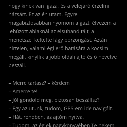
hogy kinek van igaza, és a velejáró érzelmi
házsárt. Ez az én utam. Egyre
magabiztosabban nyomom a gázt, élvezem a
lehúzott ablaknál az elsuhanó tájt, a
menetszél keltette lágy borzongást. Aztán
hirtelen, valami égi erő hatására a kocsim
megáll, kinyílik a jobb oldali ajtó és ő nevetve
beszáll.
– Merre tartasz? – kérdem
– Amerre te!
– Jól gondold meg, biztosan beszállsz?
– Egy az utunk, tudom, GPS-em ide navigált.
– Hát, rendben, az ajtóm nyitva.
– Tudom, az égiek nagykönyvében Te nekem