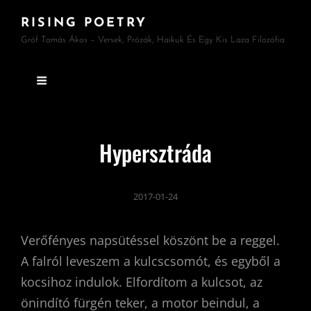
RISING POETRY
Gróf Tamás Ákos – Versek, Prózák, Haikuk És Egy Kis Laza Filozófia
Hypersztráda
2017-01-24
Verőfényes napsütéssel köszönt be a reggel.
A falról leveszem a kulcscsomót, és egyből a
kocsihoz indulok. Elfordítom a kulcsot, az
önindító fürgén teker, a motor beindul, a