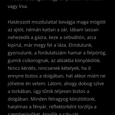
vagy írva.
Határozott mozdulattal bevágja maga mögött
az ajtót, némán kattan a zár, lábam lassan
nehezedik a gázra, keze a sebváltón, arca
kipirul, már megy fel a láza. Elindulunk,
gyorsulunk, a fordulatszám hamar a felpörög,
gumik csikorognak, az ablakba könyökölök.
Nincs kérdés, nincsenek kételyek, ha ő
ennyire biztos a dolgában, hát akkor miért ne
jöhetne én velem. Látom, ahogy dobog szíve
a torkában, úgy tűnik teljesen biztos a
dolgában. Minden felragyog körülöttünk,
hatalmas a fényár, reflektorként torzítja a
szembejövőket, kinyílik a szív-zár.