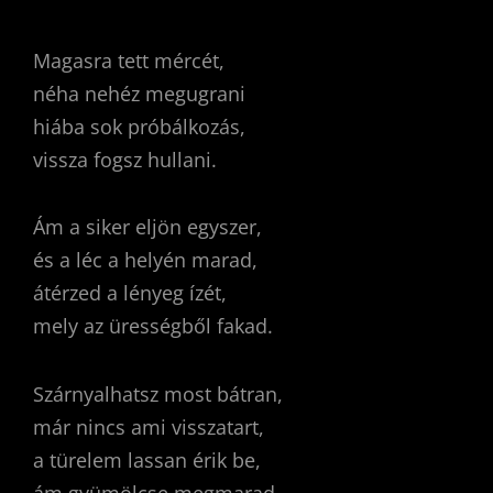
Magasra tett mércét,
néha nehéz megugrani
hiába sok próbálkozás,
vissza fogsz hullani.
Ám a siker eljön egyszer,
és a léc a helyén marad,
átérzed a lényeg ízét,
mely az ürességből fakad.
Szárnyalhatsz most bátran,
már nincs ami visszatart,
a türelem lassan érik be,
ám gyümölcse megmarad.