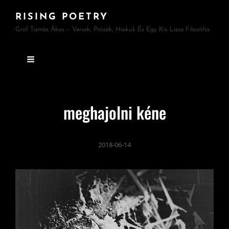
RISING POETRY
Gróf Tamás Ákos – Versek, Prózák, Haikuk És Egy Kis Laza Filozófia
meghajolni kéne
2018-06-14