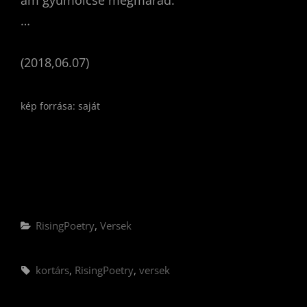
…
(2018,06.07)
kép forrása: saját
Categories
RisingPoetry
,
Versek
Tags,
kortárs
,
RisingPoetry
,
versek