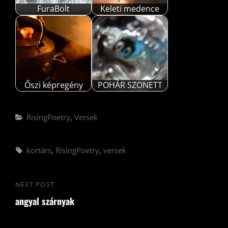
FuraBolt
Keleti medence
Őszi képregény
POHÁR SZONETT
Categories
RisingPoetry
,
Versek
Tags,
kortárs
,
RisingPoetry
,
versek
Bejegyzés
NEXT POST
Next
navigáció
angyal szárnyak
Post