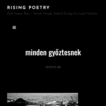
RISING POETRY
Gróf Tamás Ákos – Versek, Prózák, Haikuk És Egy Kis Laza Filozófia
minden győztesnek
2018-01-08