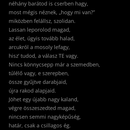
néhány barátod is cserben hagy,
most mégis néznek, „hogy mi van?”
miközben felállsz, szolidan.
Lassan leporolod magad,
az élet, úgyis tovább halad,
arcukról a mosoly lefagy,
hisz’ tudod, a válasz TE vagy.
Nincs könnycsepp már a szemedben,
túlélő vagy, e szerepben,
össze gyűjtve darabjaid,
újra rakod alapjaid.
Jöhet egy újabb nagy kaland,
végre összeszedted magad,
nincsen semmi nagyképűség,
határ, csak a csillagos ég.