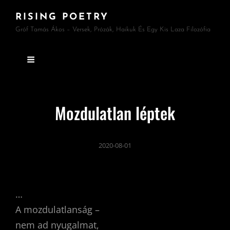
RISING POETRY
Gróf Tamás Ákos – Versek, Prózák, Haikuk És Egy Kis Laza Filozófia
Mozdulatlan léptek
2020-08-01
…
A mozdulatlanság –
nem ad nyugalmat,