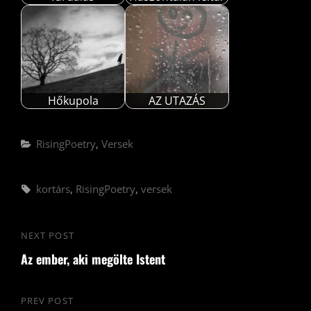
Hőkupola
AZ UTAZÁS
Categories
RisingPoetry
,
Versek
Tags,
kortárs
,
RisingPoetry
,
versek
Bejegyzés
NEXT POST
Next
navigáció
Az ember, aki megölte Istent
Post
PREV POST
Previous