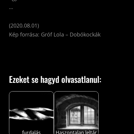
…
(2020.08.01)
Kép forrása: Gróf Lola – Dobókockák
Ezeket se hagyd olvasatlanul:
furdalás
Haszontalan leltár