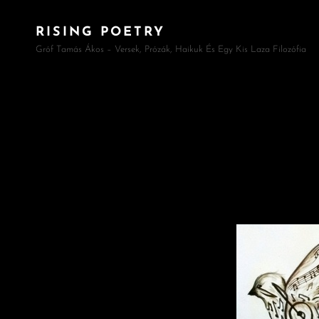
RISING POETRY
Gróf Tamás Ákos – Versek, Prózák, Haikuk És Egy Kis Laza Filozófia