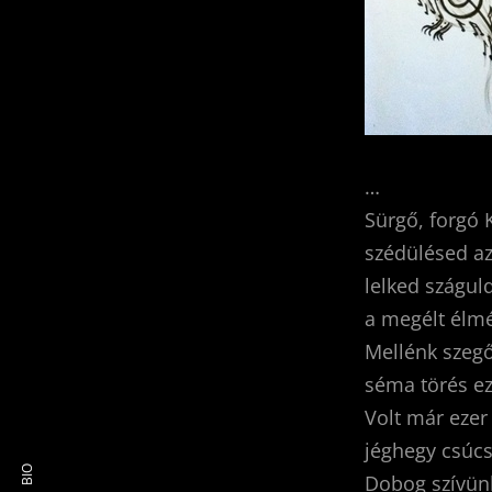
…
Sürgő, forgó 
szédülésed az
lelked száguld
a megélt élmé
Mellénk szeg
séma törés e
Volt már ezer 
jéghegy csúcs
BIO
Dobog szívünk