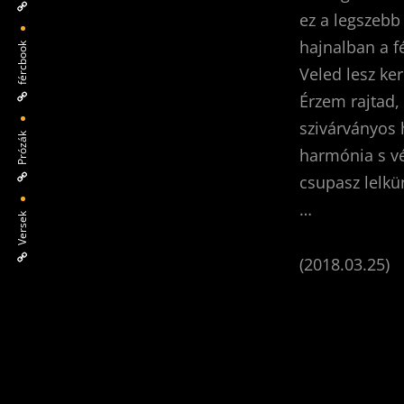
ez a legszebb 
hajnalban a f
fércbook
Veled lesz ker
Érzem rajtad,
szivárványos 
Prózák
harmónia s v
csupasz lelkü
…
Versek
(2018.03.25)