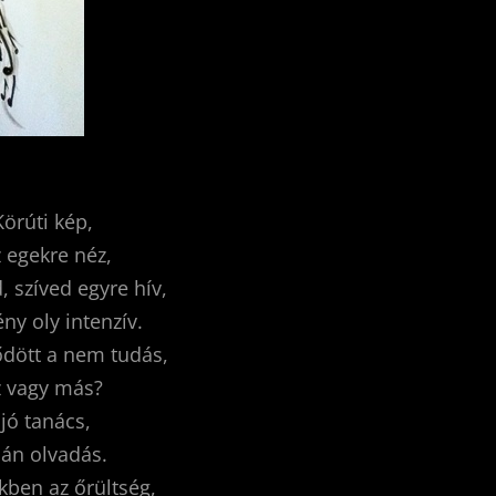
Körúti kép,
 egekre néz,
, szíved egyre hív,
ny oly intenzív.
ődött a nem tudás,
z vagy más?
jó tanács,
án olvadás.
ben az őrültség,