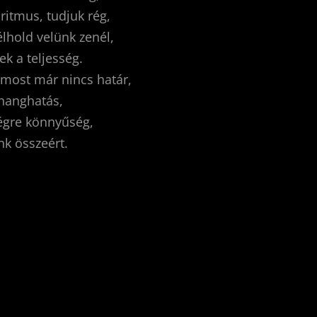
ritmus, tudjuk rég,
élhold velünk zenél,
ek a teljesség.
 most már nincs határ,
hanghatás,
égre könnyűség,
nk összeért.