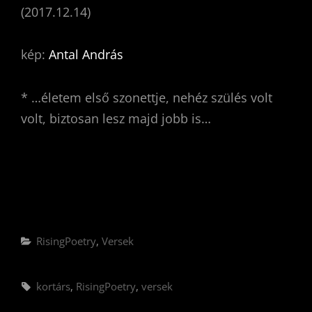
(2017.12.14)
kép:
Antal András
* …életem első szonettje, nehéz szülés volt
volt, biztosan lesz majd jobb is…
Categories
RisingPoetry
,
Versek
Tags,
kortárs
,
RisingPoetry
,
versek