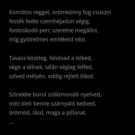
Komótos reggel, örömkönny fog csúszni
festék fedte szemhéjadon végig,
fontoskodó perc szeretne megállni,
míg gyötrelmes emlékeid nézi.
Tavasz közeleg, felolvad a lelked,
vége a télnek, talán végleg felfed,
szíved mélyén, eddig rejtett titkot.
Színekbe borul szókimondó nyelved,
méz öleli benne szárnyaló kedved,
örömöd, lásd, maga a pillanat.
…