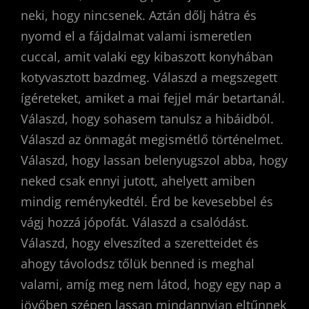
neki, hogy nincsenek. Aztán dőlj hátra és
nyomd el a fájdalmat valami ismeretlen
cuccal, amit valaki egy kibaszott konyhában
kotyvasztott bazdmeg. Válaszd a megszegett
ígéreteket, amiket a mai fejjel már betartanál.
Válaszd, hogy sohasem tanulsz a hibáidból.
Válaszd az önmagát megismétlő történelmet.
Válaszd, hogy lassan belenyugszol abba, hogy
neked csak ennyi jutott, ahelyett amiben
mindig reménykedtél. Érd be kevesebbel és
vágj hozzá jópofát. Válaszd a csalódást.
Válaszd, hogy elveszíted a szeretteidet és
ahogy távolodsz tőlük benned is meghal
valami, amíg meg nem látod, hogy egy nap a
jövőben szépen lassan mindannyian eltűnnek