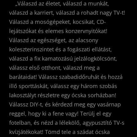
„Válaszd az életet, válaszd a munkát,
válaszd a karriert, válaszd a rohadt nagy TV-t!
Válaszd a mosógépeket, kocsikat, CD-
lejátszókat és elemes konzervnyitókat!
Válaszd az egészséget, az alacsony
koleszterinszintet és a fogászati ellátást,
válaszd a fix kamatozású jelzálogkölcsönt,
válassz első otthont, válaszd meg a
barátaidat! Válassz szabadidőruhát és hozzá
illő sporttáskát, válassz egy három szobás
lakosztályt részletre egy ócska sorházban!
Válassz DIY-t, és kérdezd meg egy vasárnap
reggel, hogy ki a fene vagy! Terülj el egy
fotelban, és nézd a lélekölő, agypusztító TV-s
kvízjátékokat! Tömd tele a szádat ócska