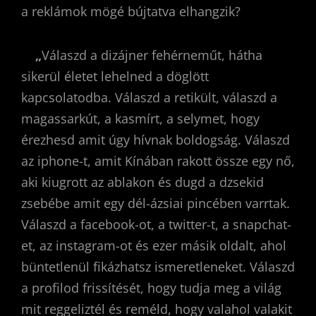
a reklámok mögé bújtatva elhangzik?
„
Válaszd a dizájner fehérneműt, hátha
sikerül életet lehelned a döglött
kapcsolatodba. Válaszd a retikült, válaszd a
magassarkút, a kasmírt, a selymet, hogy
érezhesd amit úgy hívnak boldogság. Válaszd
az iphone-t, amit Kínában rakott össze egy nő,
aki kiugrott az ablakon és dugd a dzsekid
zsebébe amit egy dél-ázsiai pincében varrtak.
Válaszd a facebook-ot, a twitter-t, a snapchat-
et, az instagram-ot és ezer másik oldalt, ahol
büntetlenül fikázhatsz ismeretleneket. Válaszd
a profilod frissítését, hogy tudja meg a világ
mit reggeliztél és reméld, hogy valahol valakit