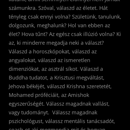
számunkra. Szóval, válaszd az életet. Hát
tényleg csak ennyi volna? Születünk, tanulunk,
dolgozunk, meghalunk? Hol van ebben az
élet? Hova tűnt? Az egész csak illúzió volna? Ki
az, ki minderre megadja neki a választ?
Válaszd a horoszkópokat, válaszd az
angyalokat, válaszd az ismeretlen
dimenziókat, az asztrál síkot. Válaszd a
Buddha tudatot, a Krisztusi megváltást,
Jehova békéjét, válaszd Krishna szeretetét,
Mohamed próféciáit, az Amishok
egyszerűségét. Válassz magadnak vallást,
vagy tudományt. Válassz magadnak
pszichológust, válassz mentális tanácsadót,
coach-ot aki megmondja mit és hogyan