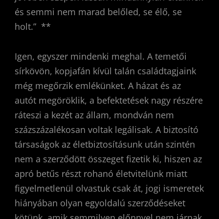
és semmi nem marad belőled, se élő, se
holt.” **
Igen, egyszer mindenki meghal. A temetői
sírkövön, kopjafán kívül talán családtagjaink
még megőrzik emlékünket. A házat és az
autót megöröklik, a befektetések nagy részére
ráteszi a kezét az állam, mondván nem
százszázalékosan voltak legálisak. A biztosító
társaságok az életbiztosításunk után szintén
nem a szerződött összeget fizetik ki, hiszen az
apró betűs részt rohanó életvitelünk miatt
figyelmetlenül olvastuk csak át, jogi ismeretek
hiányában olyan egyoldalú szerződéseket
kötünk, amik semmilyen előnnyel nem járnak