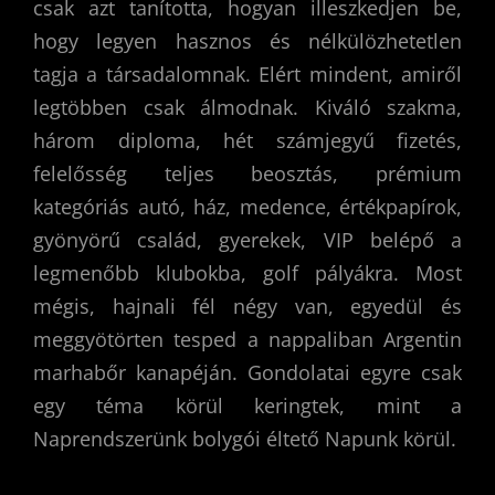
csak azt tanította, hogyan illeszkedjen be,
hogy legyen hasznos és nélkülözhetetlen
tagja a társadalomnak. Elért mindent, amiről
legtöbben csak álmodnak. Kiváló szakma,
három diploma, hét számjegyű fizetés,
felelősség teljes beosztás, prémium
kategóriás autó, ház, medence, értékpapírok,
gyönyörű család, gyerekek, VIP belépő a
legmenőbb klubokba, golf pályákra. Most
mégis, hajnali fél négy van, egyedül és
meggyötörten tesped a nappaliban Argentin
marhabőr kanapéján. Gondolatai egyre csak
egy téma körül keringtek, mint a
Naprendszerünk bolygói éltető Napunk körül.