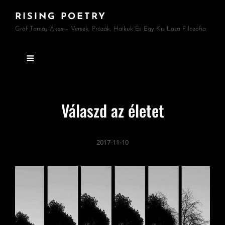
RISING POETRY
Gróf Tamás Ákos – Versek, Prózák, Haikuk És Egy Kis Laza Filozófia
Válaszd az életet
2017-11-10