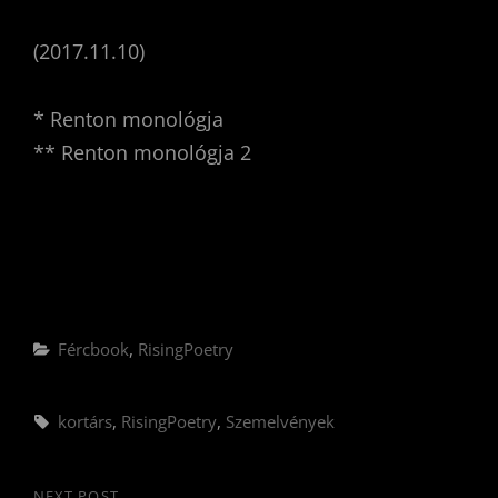
(2017.11.10)
* Renton monológja
** Renton monológja 2
Categories
Fércbook
,
RisingPoetry
Tags,
kortárs
,
RisingPoetry
,
Szemelvények
NEXT POST