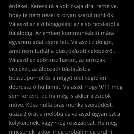
érdekel. Keress rá a volt csajaidra, remélve,
hogy te nem nézel ki olyan szarul mint ők.
Válaszd az élő bloggolást az első recskától a
halálodig. Az emberi kommunikáció mára
egyszerű adat csere lett! Válasz tíz dolgot,
amit nem tudtál a plasztikázott celebekről.
Válaszd az abortusz harcot, az erőszak
vicceket, az áldozathibáztatást, a
bosszúpornót és a nőgyűlölet végtelen
depresszió hullámát. Válaszd, hogy 9/11 meg
sem történt, de ha még is akkor a zsidók
műve. Köss nulla órás munka szerződést,
utazz 2 órát a melóba és válaszd ugyan ezt a
kölykeidnek, vagy még rosszabbat. Ha meg
nincsenek, akkor meg próbálj meg örülni