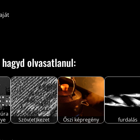
aját
 hagyd olvasatlanul:
túra
lye
Szöv(et)kezet
Őszi képregény
furdalás