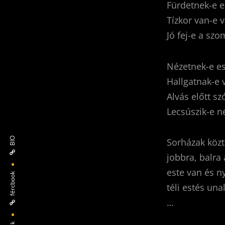
Fürdetnek-e e
Tízkor van-e v
Jó fej-e a sz
Nézetnek-e es
Hallgatnak-e 
Alvás előtt sz
Lecsúszik-e n
BIO
Sorházak közt
jobbra, balra
este van és 
fércbook
téli estés un
…