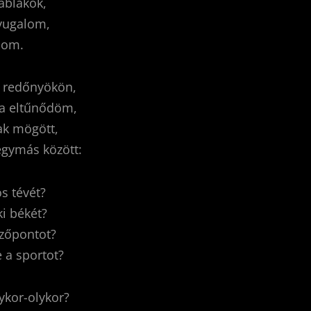
 ablakok,
nyugalom,
alom.
k redőnyökön,
a eltűnődöm,
lak mögött,
egymás között:
s tévét?
ki békét?
ézőpontot?
e a sportot?
ykor-olykor?