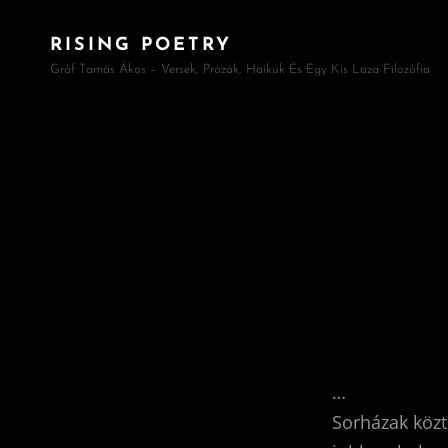
RISING POETRY
Gróf Tamás Ákos – Versek, Prózák, Haikuk És Egy Kis Laza Filozófia
…
Sorházak közt