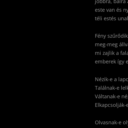
jobbra, balra
este van és 
téli estés un
Fény szűrődi
meg-meg állv
mi zajlik a fa
emberek így 
Nézik-e a lapo
Találnak-e lel
Váltanak-e n
Elkapcsolják-
Olvasnak-e ol