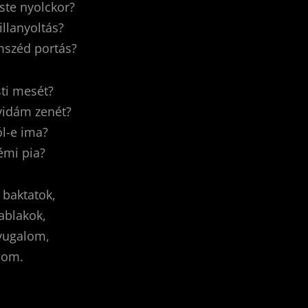
ste nyolckor?
illanyoltás?
omszéd portás?
ti mesét?
vidám zenét?
ól-e ima?
émi pia?
 baktatok,
 ablakok,
nyugalom,
alom.