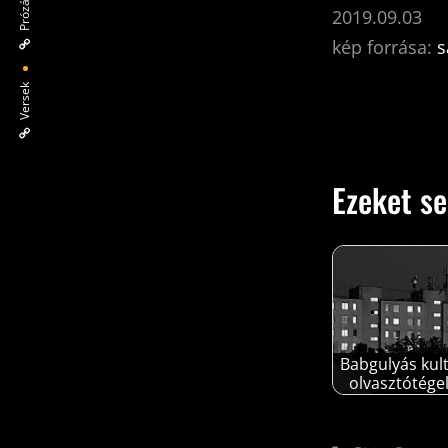
Prózák
2019.09.03
kép forrása:
s
Versek
Ezeket se
Babgulyás kul
olvasztótége