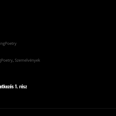
ingPoetry
gPoetry
,
Szemelvények
etkezés 1. rész