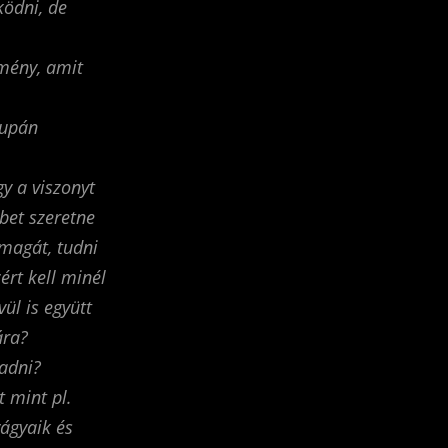
ködni, de
lmény, amit
supán
y a viszonyt
bet szeretne
 magát, tudni
ért kell minél
ül is együtt
ára?
adni?
 mint pl.
vágyaik és