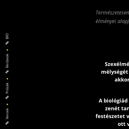
Természetesen 
élményei alap
BIO
fércbook
Szexélmé
mélységét 
akkor
Prózák
A biológiád
zenét tan
Versek
festészetet 
ott 