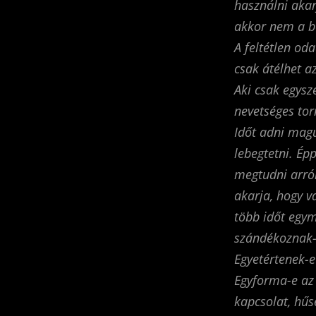
használni akar
akkor nem a b
A feltétlen od
csak átélhet a
Aki csak egysz
nevetséges tor
Időt adni mag
lebegtetni. Ép
megtudni arról
akarja, hogy va
több időt egym
szándékoznak-
Egyetértenek-
Egyforma-e az 
kapcsolat, hűs