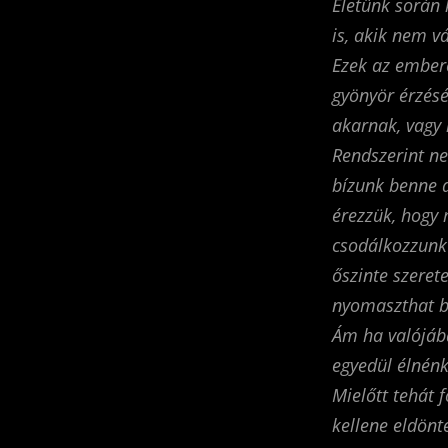
Életünk során 
is, akik nem v
Ezek az ember
gyönyör érzés
akarnak, vagy
Rendszerint ne
bízunk benne a
érezzük, hogy 
csodálkozzunk 
őszinte szeret
nyomaszthat b
Ám ha valójáb
egyedül élnénk
Mielőtt tehát 
kellene eldönt