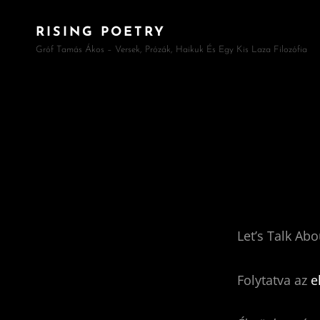
RISING POETRY
Gróf Tamás Ákos – Versek, Prózák, Haikuk És Egy Kis Laza Filozófia
Let’s Talk Ab
Folytatva az
e