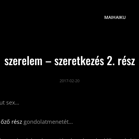
MAIHAIKU
szerelem – szeretkezés 2. rész
2017-02-20
out sex…
lőző rész
gondolatmenetét…