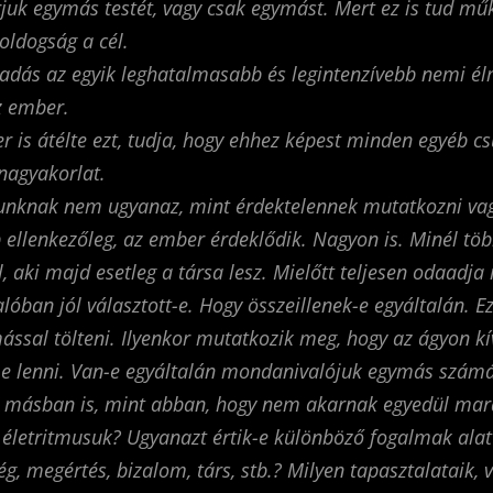
juk egymás testét, vagy csak egymást. Mert ez is tud mű
oldogság a cél.
aadás az egyik leghatalmasabb és legintenzívebb nemi é
z ember.
er is átélte ezt, tudja, hogy ehhez képest minden egyéb c
nagyakorlat.
unknak nem ugyanaz, mint érdektelennek mutatkozni vag
p ellenkezőleg, az ember érdeklődik. Nagyon is. Minél töb
, aki majd esetleg a társa lesz. Mielőtt teljesen odaadja
lóban jól választott-e. Hogy összeillenek-e egyáltalán. Ez
ással tölteni. Ilyenkor mutatkozik meg, hogy az ágyon kív
e lenni. Van-e egyáltalán mondanivalójuk egymás szám
e másban is, mint abban, hogy nem akarnak egyedül mar
életritmusuk? Ugyanazt értik-e különböző fogalmak alatt
ég, megértés, bizalom, társ, stb.? Milyen tapasztalataik, 