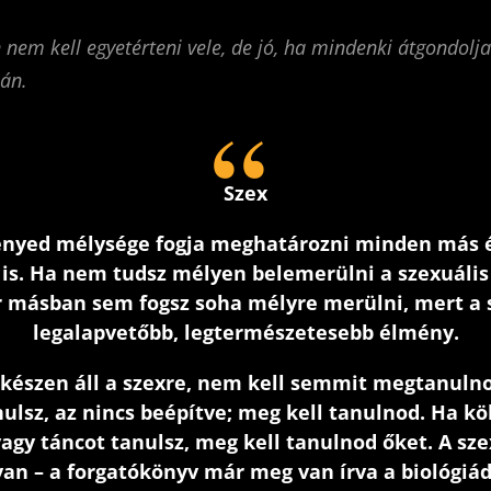
nem kell egyetérteni vele, de jó, ha mindenki átgondolja
ján.
Szex
nyed mélysége fogja meghatározni minden más
is. Ha nem tudsz mélyen belemerülni a szexuáli
 másban sem fogsz soha mélyre merülni, mert a 
legalapvetőbb, legtermészetesebb élmény.
 készen áll a szexre, nem kell semmit megtanuln
ulsz, az nincs beépítve; meg kell tanulnod. Ha kö
vagy táncot tanulsz, meg kell tanulnod őket. A sz
van – a forgatókönyv már meg van írva a biológiá