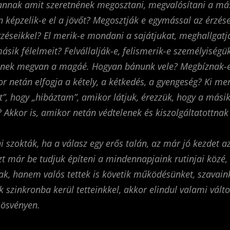
annak amit szeretnének megosztani, megvalósítani a má
képzelik-e el a jövőt? Megosztják e egymással az érzés
zéseikkel? El merik-e mondani a sajátjukat, meghallgatj
ásik félelmeit? Felvállalják-e, felismerik-e személyiségü
inek megvan a magáé. Hogyan bánunk vele? Megbíznak-
or netán elfogja a kétely, a kétkedés, a gyengeség? Ki me
”, hogy „hibáztam”, amikor látjuk, érezzük, hogy a másik
Akkor is, amikor netán védtelenek és kiszolgáltatottnak
szokták, ha a válasz egy erős talán, az már jó kezdet az 
t már be tudjuk építeni a mindennapjaink rutinjai közé
ak, hanem valós tettek is követik működésünket, szavain
szinkronba kerül tetteinkkel, akkor elindul valami vált
 ösvényen.