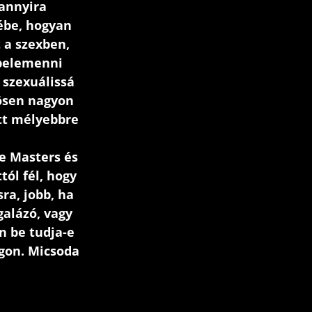
annyira
ébe, hogyan
 a szexben,
 belemenni
 szexuálissá
ösen nagyon
ett mélyebbre
e Masters és
tól fél, hogy
ra, jobb, ha
alázó, vagy
on be tudja-e
ágon. Micsoda