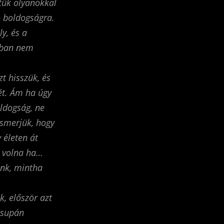
tük olyanokkal
ó boldogságra.
y, és a
nban nem
t hisszük, és
ét. Ám ha úgy
oldogság, ne
ismerjük, hogy
 életen át
t volna ha…
nk, mintha
k, először azt
csupán