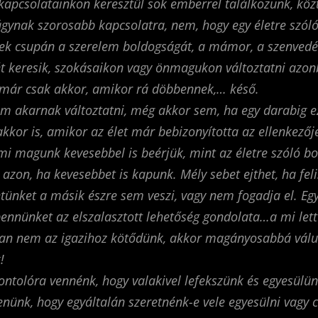
kapcsolatainkon keresztül sok emberrel találkozunk, köz
ágynak szorosabb kapcsolatra, nem, hogy egy életre szól
ek csupán a szerelem boldogságát, a mámor, a szenvedél
ét keresik, szokásaikon vagy önmagukon változtatni azo
 már csak akkor, amikor rá döbbennek,… késő.
m akarnak változtatni, még akkor sem, ha egy darabig ez
kkor is, amikor az élet már bebizonyította az ellenkezőj
mi magunk kevesebbel is beérjük, mint az életre szóló b
azon, ha kevesebbet is kapunk. Mély sebet ejthet, ha fel
etünket a másik észre sem veszi, vagy nem fogadja el. Egy
ennünket az elszalasztott lehetőség gondolata…a mi let
an nem az igazihoz kötődünk, akkor magányosabbá válu
!
fontolóra vennénk, hogy valakivel lefekszünk és egyesülün
enünk, hogy egyáltalán szeretnénk-e vele egyesülni vagy 