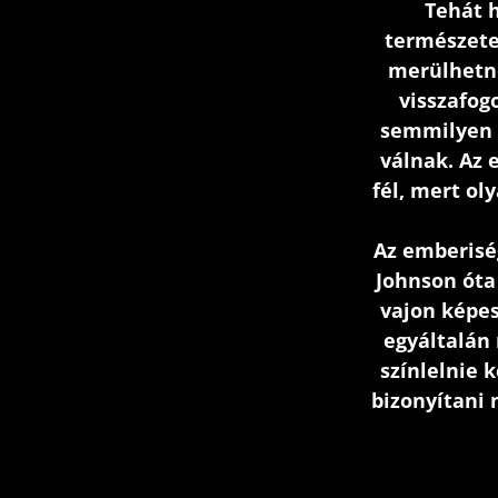
Tehát 
természete
merülhetné
visszafog
semmilyen k
válnak. Az
fél, mert ol
Az emberisé
Johnson óta 
vajon képes
egyáltalán
színlelnie k
bizonyítani 