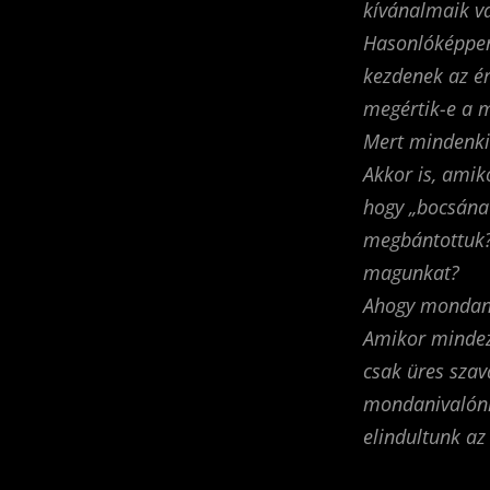
kívánalmaik v
Hasonlóképpen 
kezdenek az ér
megértik-e a m
Mert mindenk
Akkor is, amik
hogy „bocsánat
megbántottuk? 
magunkat?
Ahogy mondani 
Amikor mindez
csak üres szav
mondanivalónk 
elindultunk az