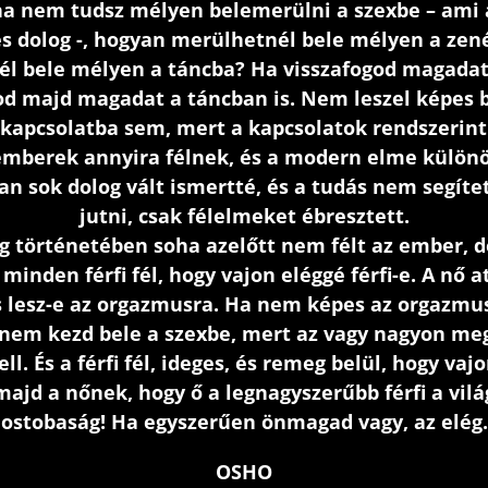
ha nem tudsz mélyen belemerülni a szexbe – ami 
s dolog -, hogyan merülhetnél bele mélyen a zen
l bele mélyen a táncba? Ha visszafogod magadat
od majd magadat a táncban is. Nem leszel képes
apcsolatba sem, mert a kapcsolatok rendszerint
 emberek annyira félnek, és a modern elme külön
yan sok dolog vált ismertté, és a tudás nem segít
jutni, csak félelmeket ébresztett.
g történetében soha azelőtt nem félt az ember, d
minden férfi fél, hogy vajon eléggé férfi-e. A nő at
 lesz-e az orgazmusra. Ha nem képes az orgazmus
 nem kezd bele a szexbe, mert az vagy nagyon meg
ell. És a férfi fél, ideges, és remeg belül, hogy vaj
majd a nőnek, hogy ő a legnagyszerűbb férfi a vil
ostobaság! Ha egyszerűen önmagad vagy, az elég.
OSHO