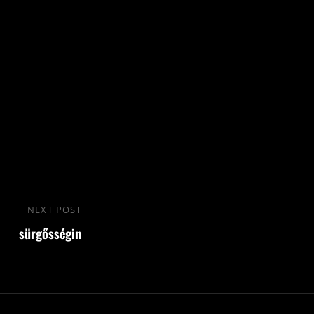
NEXT POST
Next
sürgősségin
Post