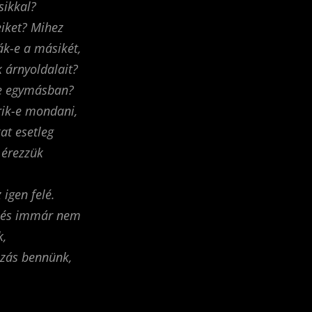
sikkal?
eiket? Mihez
ák-e a másikét,
k árnyoldalait?
e egymásban?
rik-e mondani,
at esetleg
 érezzük
igen felé.
, és immár nem
k,
ozás bennünk,