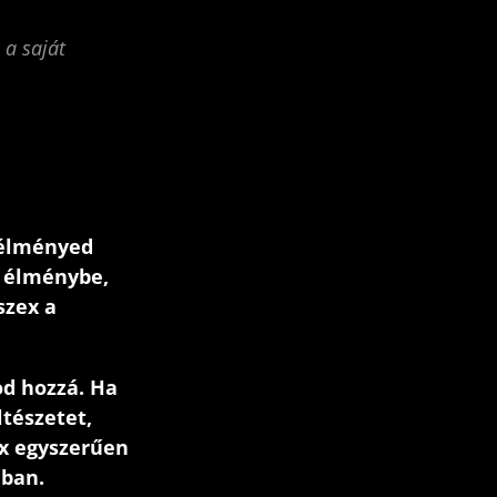
 a saját
 élményed
s élménybe,
szex a
od hozzá. Ha
ltészetet,
ex egyszerűen
dban.