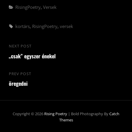
Categories
RisingPoetry
,
Versek
Tags,
kortárs
,
RisingPoetry
,
versek
Bejegyzés
NEXT POST
Next
navigáció
„csak” egyszer énekel
Post
PREV POST
Previous
öregedni
Post
Copyright © 2026
Rising Poetry
|
Bold Photography By
Catch
Themes