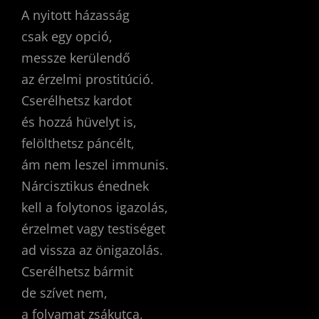
A nyitott házasság
csak egy opció,
messze kerülendő
az érzelmi prostitúció.
Cserélhetsz kardot
és hozzá hüvelyt is,
felölthetsz páncélt,
ám nem leszel immunis.
Nárcisztikus énednek
kell a folytonos igazolás,
érzelmet vagy testiséget
ad vissza az önigazolás.
Cserélhetsz bármit
de szívet nem,
a folyamat zsákutca,