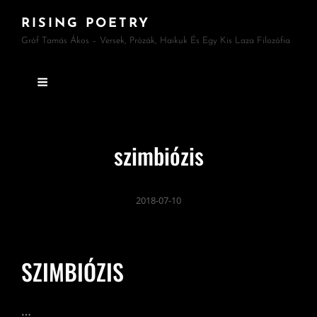
RISING POETRY
Gróf Tamás Ákos – Versek, Prózák, Haikuk És Egy Kis Laza Filozófia
szimbiózis
2018-07-10
SZIMBIÓZIS
…