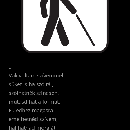
…
Vak voltam szívemmel,
süket is ha szóltál,
szólhatnék színesen,
mutasd hát a formát.
Füledhez magasra
emelhetnéd szívem,
hallhatnád moraját,