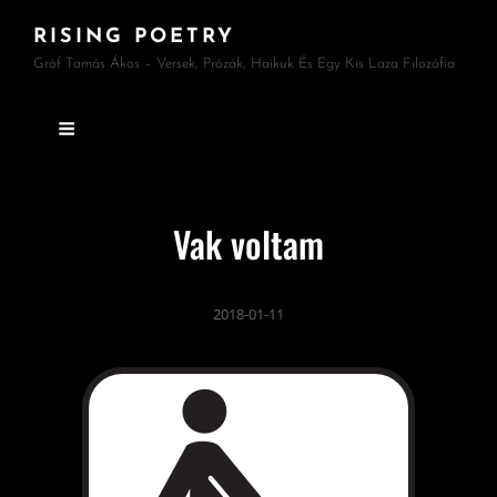
RISING POETRY
Gróf Tamás Ákos – Versek, Prózák, Haikuk És Egy Kis Laza Filozófia
Vak voltam
2018-01-11