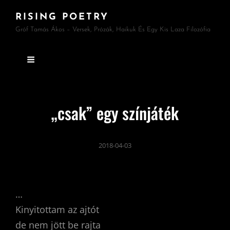
RISING POETRY
Gróf Tamás Ákos – Versek, Prózák, Haikuk És Egy Kis Laza Filozófia
„csak” egy színjáték
2018-04-03
…
Kinyitottam az ajtót
de nem jött be rajta