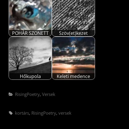
POHÁR SZONETT
Szöv(et)kezet
Hőkupola
Keleti medence
Categories
RisingPoetry
,
Versek
Tags,
kortárs
,
RisingPoetry
,
versek