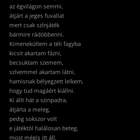
az égvilágon semmi,
átjárt a jeges fuvallat
mert csak színjáték
bármire rádöbbenni.
Kimenekültem a téli fagyba
kicsit akartam fázni,
becsuktam szemem,
szívemmel akartam látni,
hamisnak bélyegzett lelkem,
hogy tud magáért kiállni.
Ki állt hát a szinpadra,
átjárta a meleg,
pedig sokszor volt
e játéktól halálosan beteg,
most mégis itt áll,