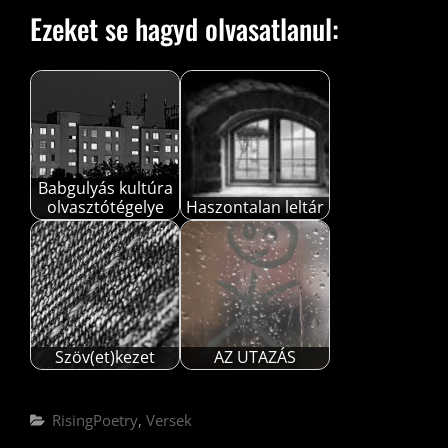
Ezeket se hagyd olvasatlanul:
Babgulyás kultúra
olvasztótégelye
Haszontalan leltár
Szöv(et)kezet
AZ UTAZÁS
Categories
RisingPoetry
,
Versek