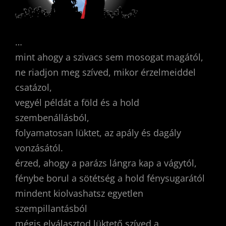
…
mint ahogy a szivacs sem mosogat magától,
ne riadjon meg szíved, mikor érzelmeiddel
csatázol,
vegyél példát a föld és a hold
szembenállásból,
folyamatosan lüktet, az apály és dagály
vonzásától.
érzed, ahogy a parázs lángra kap a vágytól,
fénybe borul a sötétség a hold fénysugarától
mindent kiolvashatsz egyetlen
szempillantásból
mégis elválasztod lüktető szíved a