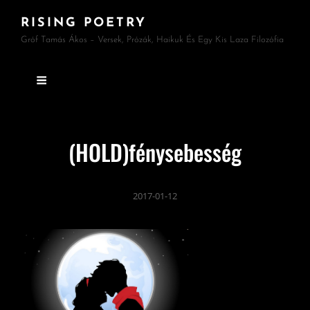
RISING POETRY
Gróf Tamás Ákos – Versek, Prózák, Haikuk És Egy Kis Laza Filozófia
(HOLD)fénysebesség
2017-01-12