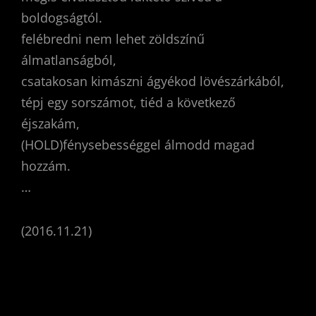
boldogságtól.
felébredni nem lehet zöldszínű
álmatlanságból,
csatakosan kimászni ágyékod lövészárkából,
tépj egy sorszámot, tiéd a következő
éjszakám,
(HOLD)fénysebességgel álmodd magad
hozzám.
…
(2016.11.21)