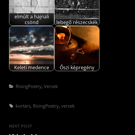
elmúlt a hajnali
csönd
lebegő részecskék
Keleti medence
Őszi képregény
Categories
RisingPoetry
,
Versek
Tags,
kortárs
,
RisingPoetry
,
versek
Bejegyzés
NEXT POST
Next