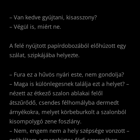
– Van kedve gyújtani, kisasszony?
– Végül is, miért ne.
A felé nyújtott papírdobozából előhúzott egy
szálat, szipkájába helyezte.
– Fura ez a hűvös nyári este, nem gondolja?
– Maga is különlegesnek találja ezt a helyet? –
nézett az étkező szalon ablakai felől
átszűrődő, csendes félhomályba dermedt
árnyékokra, melyet körbeburkolt a szalonból
kisompolygó zene foszlány.
– Nem, engem nem a hely szépsége vonzott –
próbáltam a magabiztos férfi szerepében