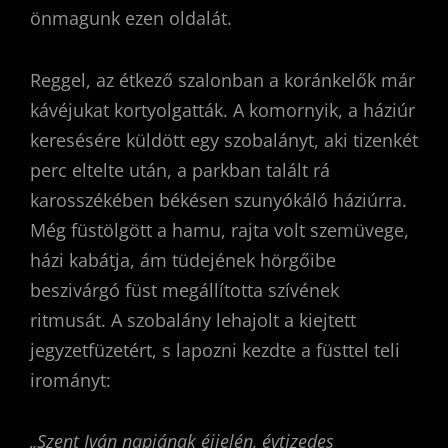
önmagunk ezen oldalát.
Reggel, az étkező szalonban a koránkelők már
kávéjukat kortyolgatták. A komornyik, a háziúr
keresésére küldött egy szobalányt, aki tizenkét
perc eltelte után, a parkban talált rá
karosszékében békésen szunyókáló háziúrra.
Még füstölgött a hamu, rajta volt szemüvege,
házi kabátja, ám tüdejének hörgőibe
beszivárgó füst megállította szívének
ritmusát. A szobalány lehajolt a kiejtett
jegyzetfüzetért, s lapozni kezdte a füsttel teli
irományt:
„Szent Iván napjának éjjelén, évtizedes