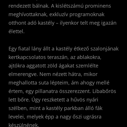
rendezett bálnak. A kislétszámú prominens
meghívottaknak, exkluzív programoknak
otthont adó kastély – ilyenkor telt meg igazán
élettel.
Egy fiatal lány állt a kastély étkező szalonjának
kertkapcsolatos teraszán, az ablakokra,
ajtókra aggatott zöld ágakat szemlélte
elmerengve. Nem nézett hátra, mikor
meghallotta suta lépteim, ám ahogy mellé
értem, egy pillanatra összerezzent. Libabőrös
lett bőre. Úgy reszketett a hűvös nyári
szélben, mint a kastély parkban álló fák
levelei, melyek épp a nagy őszi ugrásra
készülnének.