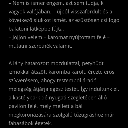
– Nem is ismer engem, azt sem tudja, ki
vagyok valójában. – újból visszafordult és a
következő slukkot ismét, az ezüstösen csillogó
balatoni látképbe fújta.
– Jöjjön velem – karomat nyújtottam felé –
mutatni szeretnék valamit.
A lány határozott mozdulattal, petyhüdt
izmokkal átszőtt karomba karolt, érezte erős
szívverésem, ahogy testemből áradó
melegség átjárja egész testét. Így indultunk el,
a kastélypark délnyugati szegletében álló
pavilon felé, mely mellett a bál
megkoronázására szolgáló tűzugráshoz már
fahasábok égetek.