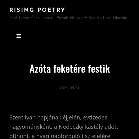
RISING POETRY
Gróf Tamás Ákos – Versek, Prózák, Haikuk És Egy Kis Laza Filozófia
Azóta feketére festik
2022-08-31
Szent Iván napjának éjjelén, évtizedes
hagyományként, a Nedeczky kastély adott
otthont, a nyári napforduló tiszteletére