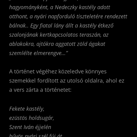
hagyományként, a Nedeczky kastély adott
otthont, a nyári napforduló tiszteletére rendezett
bálnak..
Egy fiatal lány állt a kastély étkező
szalonjának kertkapcsolatos teraszán, az
ablakokra, ajtókra aggatott zöld ágakat
szemlélte elmerengve…”
A történet végéhez közeledve könnyes
szemekkel fordított az utolsó oldalra, ahol ez
a vers zárta a történetet:
Fekete kastély,
ezüstös holdsugár,
Szent Iván éjjelén
hűvös nyári szél fúj át,