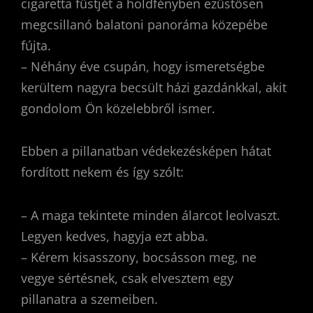
cigaretta füstjét a holdfényben ezüstösen
megcsillanó balatoni panoráma közepébe
fújta.
– Néhány éve csupán, hogy ismeretségbe
kerültem nagyra becsült házi gazdánkkal, akit
gondolom Ön közelebbről ismer.
Ebben a pillanatban védekezésképen hátat
fordított nekem és így szólt:
– A maga tekintete minden álarcot leolvaszt.
Legyen kedves, hagyja ezt abba.
– Kérem kisasszony, bocsásson meg, ne
vegye sértésnek, csak elvesztem egy
pillanatra a szemeiben.