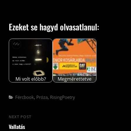
Ezeket se hagyd olvasatlanul:
Mi volt előbb?
Megmérettetve
Categories
Fércbook
,
Próza
,
RisingPoetry
Bejegyzés
NEXT POST
Next
navigáció
Vallatás
Post