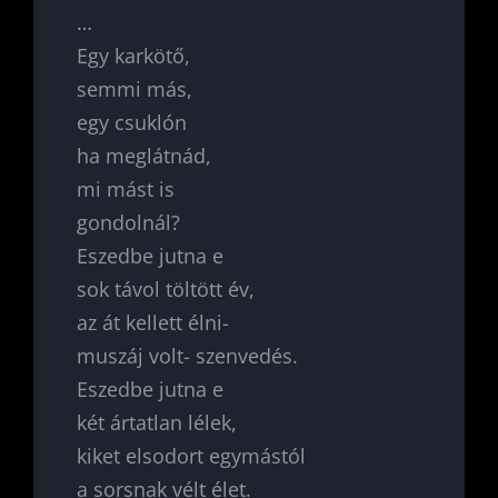
…
Egy karkötő,
semmi más,
egy csuklón
ha meglátnád,
mi mást is
gondolnál?
Eszedbe jutna e
sok távol töltött év,
az át kellett élni-
muszáj volt- szenvedés.
Eszedbe jutna e
két ártatlan lélek,
kiket elsodort egymástól
a sorsnak vélt élet.