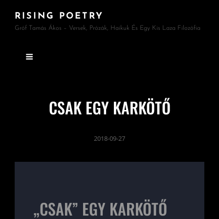
RISING POETRY
Gróf Tamás Ákos – Versek, Prózák, Haikuk És Egy Kis Laza Filozófia
CSAK EGY KARKÖTŐ
2018-09-27
„CSAK” EGY KARKÖTŐ