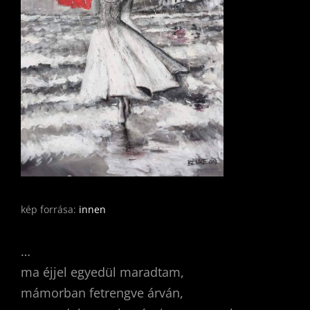
kép forrása:
innen
…
ma éjjel egyedül maradtam,
mámorban fetrengve árván,