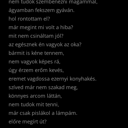
nem tudok szembenézni magammal,
ágyamban fekszem gyáván.
hol rontottam el?
már megint mi volt a hiba?
mit nem csináltam jól?
az egésznek én vagyok az oka?
bármit is kéne tennem,
nem vagyok képes rá,
úgy érzem erőm kevés,
eremet vagdossa ezernyi konyhakés.
szíved már nem szakad meg,
könnyes arcom láttán,
nem tudok mit tenni,
már csak pislákol a lámpám.
előre megírt út?