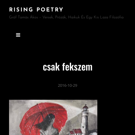
RISING POETRY
Gróf Tamás Ákos – Versek, Prózák, Haikuk És Egy Kis Laza Filozófia
csak fekszem
2016-10-29