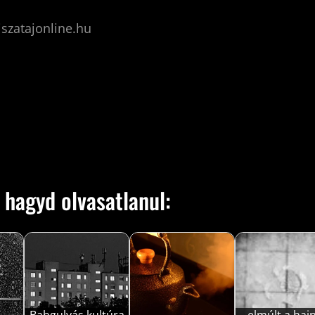
iszatajonline.hu
 hagyd olvasatlanul: