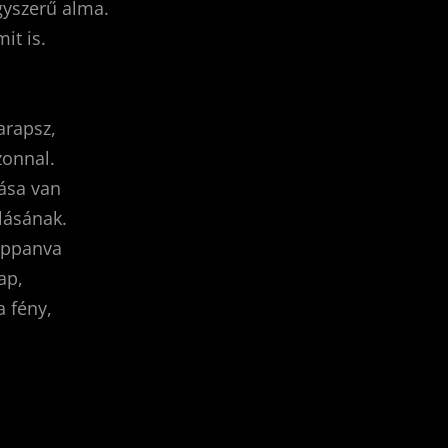
gyszerű alma.
it is.
arapsz,
onnal.
lása van
lásának.
oppanva
ap,
a fény,