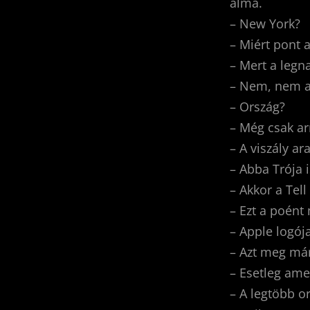
alma.
– New York?
– Miért pont 
– Mert a legn
– Nem, nem a
– Ország?
– Még csak ar
– A viszály a
– Abba Trója 
– Akkor a Tell
– Ezt a poént 
– Apple logój
– Azt meg már
– Esetleg amel
– A legtöbb or