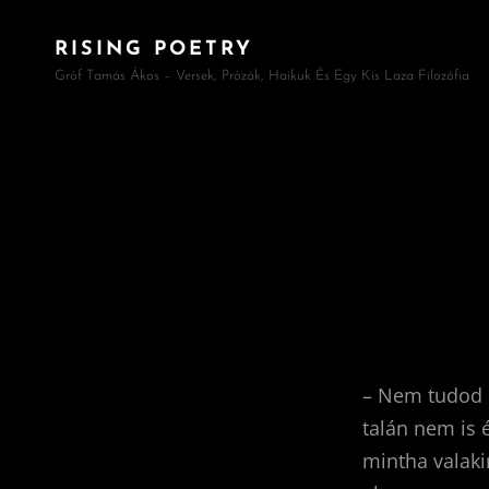
RISING POETRY
Gróf Tamás Ákos – Versek, Prózák, Haikuk És Egy Kis Laza Filozófia
– Nem tudod 
talán nem is 
mintha valaki