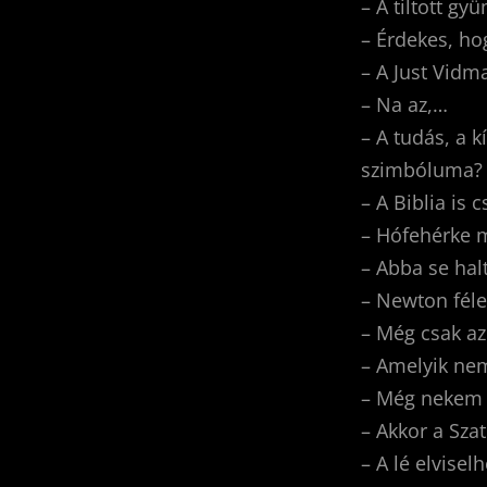
– A tiltott g
– Érdekes, ho
– A Just Vidm
– Na az,…
– A tudás, a k
szimbóluma?
– A Biblia is 
– Hófehérke 
– Abba se halt
– Newton féle
– Még csak a
– Amelyik nem
– Még nekem 
– Akkor a Sza
– A lé elvisel