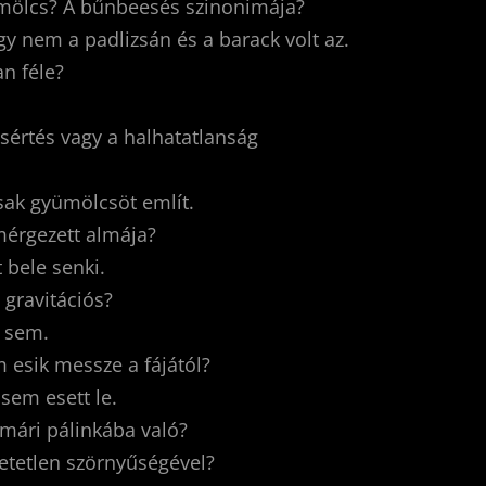
yümölcs? A bűnbeesés szinonimája?
gy nem a padlizsán és a barack volt az.
an féle?
ísértés vagy a halhatatlanság
csak gyümölcsöt említ.
mérgezett almája?
 bele senki.
 gravitációs?
z sem.
 esik messze a fájától?
sem esett le.
tmári pálinkába való?
hetetlen szörnyűségével?