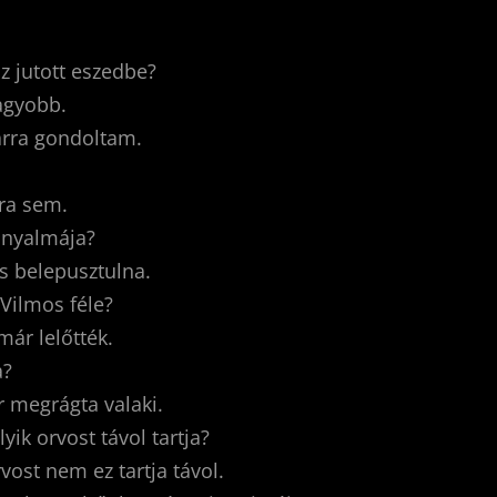
az jutott eszedbe?
agyobb.
rra gondoltam.
ra sem.
ranyalmája?
is belepusztulna.
 Vilmos féle?
már lelőtték.
a?
 megrágta valaki.
yik orvost távol tartja?
vost nem ez tartja távol.