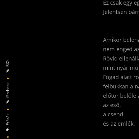
Ez csak egy e
Jelentsen bárm
Amikor beleh
nem enged az
Rövid ellenál
BIO
mint nyár mú
Fogad alatt r
felbukkan a n
fércbook
előtör belőle 
az eső,
a csend
Prózák
és az emlék.